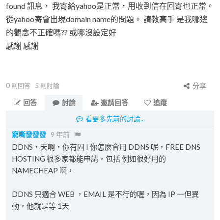
found 訊息， 我寄給yahoo是正常，用收到信在回寄也正常。
從yahoo寄會出現domain name的問題。 請教高手 是我哪邊
的觀念不正確嗎?? 或哪沒設定好
感謝 感謝
0
則回答
5
則討論
分享
回答
討論
邀請回答
追蹤
看更多先前的討論...
窮嘶發發發
9 年前
DDNS，天啊，你有固 I 你怎麼會用 DDNS 呢，FREE DNS
HOSTING 很多家都能申請，包括 例如很好用的
NAMECHEAP 啊，
DDNS 只適合 WEB ，EMAIL 是不行的喔，因為 IP 一但異
動，他就是等 1天