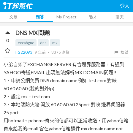
登入
文章
問答
My Project
徵才
聊天
DNS MX問題
0
excahgne
dns
mx
fr222093
9 年前
‧
8375
瀏覽
檢舉
小弟自架了EXCHANGE SERVER 有含邊界服務器，有遇到
YAHOO寄送EMAIL 出現無法解析MX DOMAIN問題!!
1、申請公網免費DNS domain name 例如 test.com 對映
60.60.60.60 (我的對外ip)
2、設定 mx = test.com
3、本地端防火牆 開放 60.60.60.60 25port 對映 邊界伺服器
25 port
用hotmail、pchome寄來的信都可以正常收送，用yahoo信箱
寄來給我的email 會在yahoo信箱退件 mx domain name not