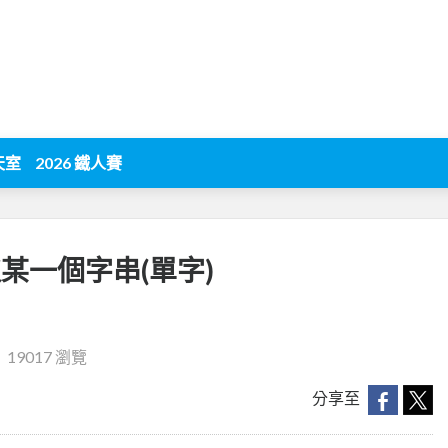
天室
2026 鐵人賽
擷取某一個字串(單字)
‧
19017 瀏覽
分享至