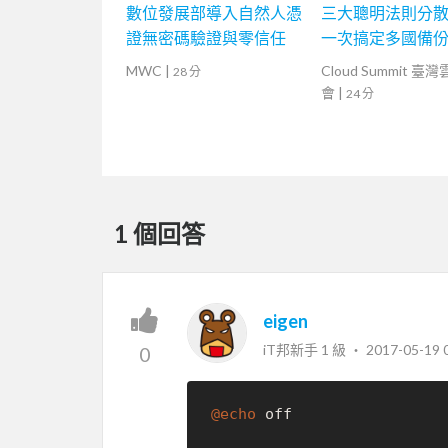
數位發展部導入自然人憑
三大聰明法則分
證無密碼驗證與零信任
一次搞定多國備
MWC
|
Cloud Summit 臺
28 分
會
|
24 分
1 個回答
eigen
iT邦新手 1 級 ‧
2017-05-19 
0
@echo
 off
