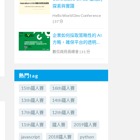
探索與實踐
Hello World Dev Conference
|
37 分
企業如何採取策略性的 AI
方略，確保平台的透明
性、可信賴性和公平性
數位政府高峰會
|
31 分
熱門tag
15th鐵人賽
16th鐵人賽
13th鐵人賽
14th鐵人賽
17th鐵人賽
12th鐵人賽
11th鐵人賽
鐵人賽
2019鐵人賽
javascript
2018鐵人賽
python