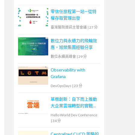
零信任旅程第一站—從特
權存取管理出發
臺灣醫院資訊主管會議
|
27 分
數位力與永續力的飛輪效
應，旭榮集團經驗分享
數位永續高峰會
|
29 分
Observability with
Grafana
DevOpsDays
|
23 分
草根創新：自下而上推動
大企業雲端轉型的實戰策
略
Hello World Dev Conference
|
34 分
Centralized CI/CD 策略的