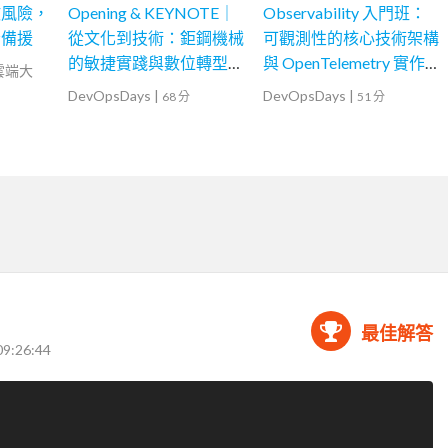
散風險，
Opening & KEYNOTE｜
Observability 入門班：
份備援
從文化到技術：鉅鋼機械
可觀測性的核心技術架構
的敏捷實踐與數位轉型之
與 OpenTelemetry 實作指
灣雲端大
路
南
DevOpsDays
|
DevOpsDays
|
68 分
51 分
最佳解答
09:26:44