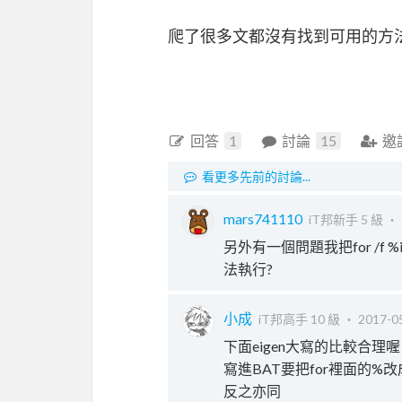
爬了很多文都沒有找到可用的方
回答
1
討論
15
邀
看更多先前的討論...
mars741110
iT邦新手 5 級 ‧
另外有一個問題我把for /f %i in (
法執行?
小成
iT邦高手 10 級 ‧
2017-05
下面eigen大寫的比較合理
寫進BAT要把for裡面的%改
反之亦同