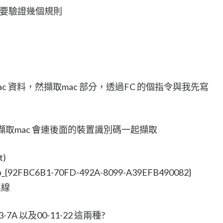
需要驗證幾個規則
ac 資料，然擷取mac 部分，透過FC 的個指令與我先寫
 去擷取mac 會連後面的裝置識別碼一起擷取
t)
pip_{92FBC6B1-70FD-492A-8099-A39EFB490082}
連線
-7A 以及00-11-22 這兩種?