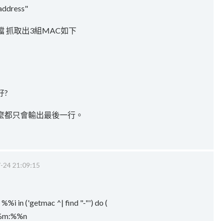
dress"
 抓取出3組MAC如下
好?
麼都只會輸出最後一行。
-24 21:09:15
%%i in ('getmac ^| find "-"') do (
%%m:%%n