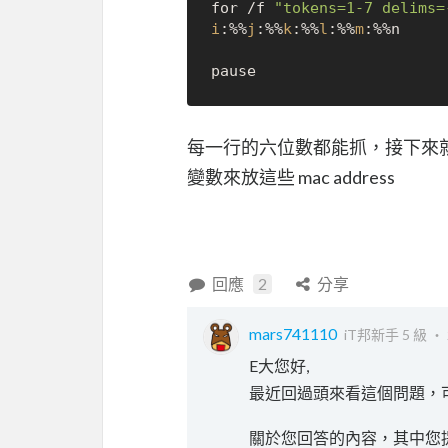
for /f 
"tokens=1-7 delims=
i
:%%
j
:%%
k
:%%
l
:%%
m
:%%n

每一行的六位數都能抓，接下來就是你
變數來放這些 mac address
回應
2
分享
mars741110
iT邦新手 5 級 ‧
E大您好,
最近回過頭來看這個問題，
關於您回答的內容，其中您提到