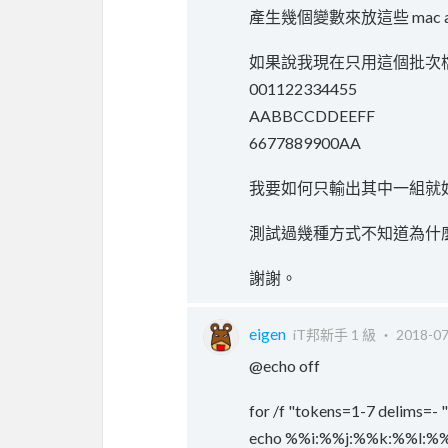
產生幾個變數來放這些 mac ad
如果說我現在只用這個批次檔
001122334455
AABBCCDDEEFF
6677889900AA
我要如何只輸出其中一組就
測試過幾種方式不知道為什
謝謝。
eigen
iT邦新手 1 級 ‧
2018-07
@echo off
for /f "tokens=1-7 delims=- " 
echo %%i:%%j:%%k:%%l: