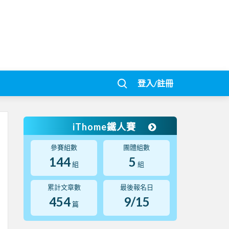
登入/註冊
iThome鐵人賽
參賽組數
團體組數
144
5
組
組
累計文章數
最後報名日
454
9/15
篇