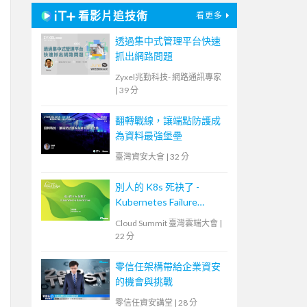
看影片追技術
看更多
透過集中式管理平台快速
抓出網路問題
Zyxel兆勤科技- 網路通訊專家
|
39 分
翻轉戰線，讓端點防護成
為資料最強堡壘
臺灣資安大會
|
32 分
別人的 K8s 死袂了 -
Kubernetes Failure
Stories
Cloud Summit 臺灣雲端大會
|
22 分
零信任架構帶給企業資安
的機會與挑戰
零信任資安講堂
|
28 分