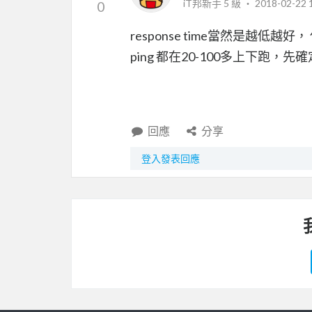
iT邦新手 5 級 ‧
2018-02-22 
0
response time當然是越低越好， 但
ping 都在20-100多上下跑
回應
分享
登入發表回應