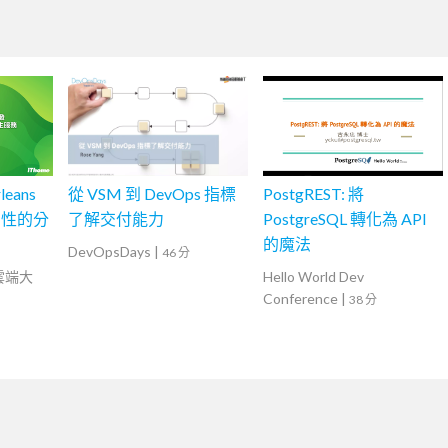
leans
從 VSM 到 DevOps 指標
PostgREST: 將
用性的分
了解交付能力
PostgreSQL 轉化為 API
的魔法
DevOpsDays
|
46 分
灣雲端大
Hello World Dev
Conference
|
38 分