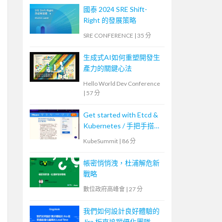
國泰 2024 SRE Shift-
Right 的發展策略
SRE CONFERENCE
|
35 分
生成式AI如何重塑開發生
產力的關鍵心法
Hello World Dev Conference
|
57 分
Get started with Etcd &
Kubernetes / 手把手搭建
Etcd 與 K8s
KubeSummit
|
86 分
帳密悄悄洩，杜浦解危新
戰略
數位政府高峰會
|
27 分
我們如何設計良好體驗的
Jira 板來追蹤優化團隊