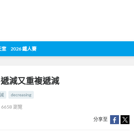
天室
2026 鐵人賽
time遞減又重複遞減
減
decreasing
‧
6658 瀏覽
分享至