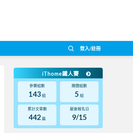
登入/註冊
iThome鐵人賽
參賽組數
團體組數
143
5
組
組
累計文章數
最後報名日
442
9/15
篇