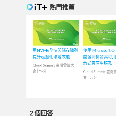
熱門推薦
用NVMe全快閃儲存陣列
使用 Microsoft Or
提升虛擬化環境效能
開發高併發高可
散式雲原生服務
Cloud Summit 臺灣雲端大
會
|
26 分
Cloud Summit 臺
會
|
29 分
2 個回答