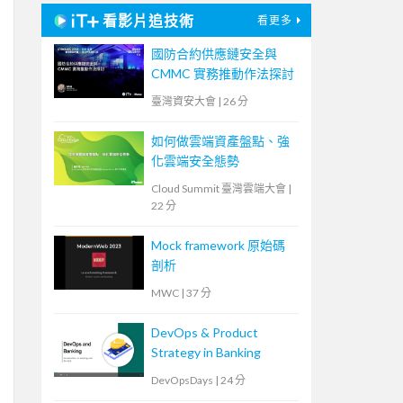
看影片追技術
看更多
國防合約供應鏈安全與
CMMC 實務推動作法探討
臺灣資安大會
|
26 分
如何做雲端資產盤點、強
化雲端安全態勢
Cloud Summit 臺灣雲端大會
|
22 分
Mock framework 原始碼
剖析
MWC
|
37 分
DevOps & Product
Strategy in Banking
DevOpsDays
|
24 分