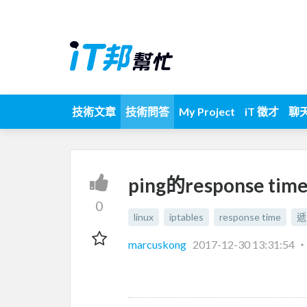
技術文章
技術問答
My Project
iT 徵才
聊
ping的response 
0
linux
iptables
response time
遞
marcuskong
2017-12-30 13:31:54