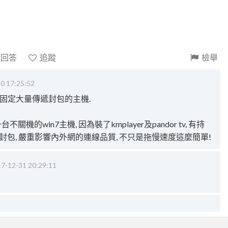
請回答
追蹤
檢舉
0 17:25:52
有固定大量傳遞封包的主機.
機的win7主機, 因為裝了kmplayer及pandor tv, 有持
111的封包, 嚴重影響內外網的連線品質, 不只是拖慢速度這麼簡單!
7-12-31 20:29:11