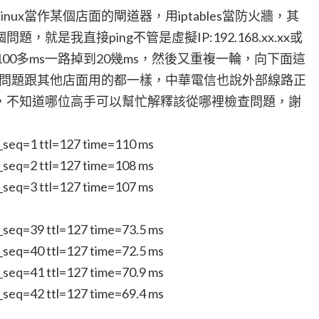
ux當作某個店面的閘道器，用iptables當防火牆，其
就是我直接ping不管是虛擬IP:192.168.xx.xx或
e都會從100多ms一路掉到20幾ms，然後又重複一輪，向下面這
也沒問題跟其他店面用的都一樣，中華電信也說外部線路正
，不知道哪位高手可以幫忙解釋該從哪裡檢查問題，謝
p_seq=1 ttl=127 time=110 ms
p_seq=2 ttl=127 time=108 ms
p_seq=3 ttl=127 time=107 ms
p_seq=39 ttl=127 time=73.5 ms
p_seq=40 ttl=127 time=72.5 ms
p_seq=41 ttl=127 time=70.9 ms
p_seq=42 ttl=127 time=69.4 ms