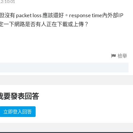
12:10:01
沒有 packet loss 應該還好。response time內外部IP
，先確定一下網路是否有人正在下載或上傳？
檢舉
我要發表回答
立即登入回答