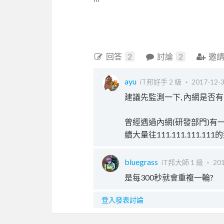
回答
2
討論
2
邀
ayu
iT邦好手 2 級 ‧
2017-12-3
建議先監測一下, 內網是否
曾經遇過內網(研發部門)有一台不關
續大量往111.111.111.
bluegrass
iT邦大師 1 級 ‧
201
是每300秒就會重複一輪?
登入發表討論