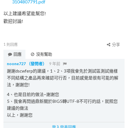
3104807791.pdf
以上建議希望能幫您!
歡迎討論!
1
則回應
分享
回應
沒有幫助
noone727
（發問者）
9 年前
謝謝dscwferp的建議，1、2、3項我會先於測試區測試幾樣
不同結構之產品再來確認可行否，目前感覺是很有可能的解
法，謝謝您!
4、也是目前的做法~謝謝您
5、我會再問過鼎新關於BIG5轉UTF-8不可行的話，就照您
建議的做法
以上，謝謝您
登入發表回應