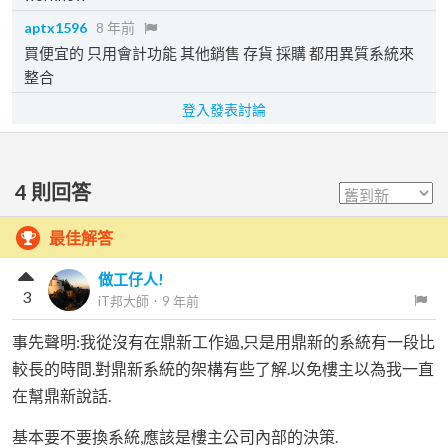
aptx1596
8 年前
買便宜的 只用會計功能 其他銷售 存貨 採購 都用異質系統來
整合
登入發表討論
4
則回答
最佳解答
做工仔人!
3
iT邦大師
．
9 年前
事先聲明:我從沒有在鼎新工作過,只是用鼎新的系統有一段比
較長的時間.對鼎新系統的架構有些了解.以免樓主以為我一直
在幫鼎新說話.
基本要不要換系統,應該是樓主公司內部的決策.