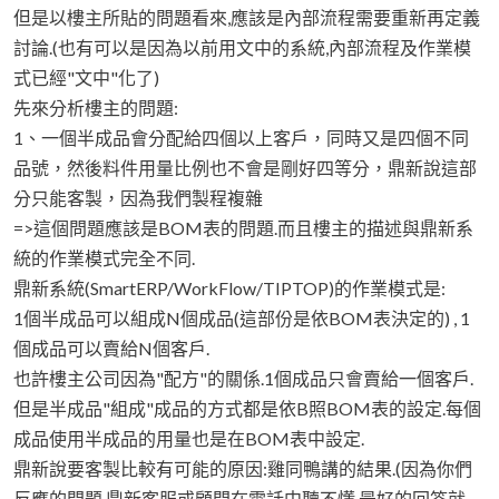
但是以樓主所貼的問題看來,應該是內部流程需要重新再定義
討論.(也有可以是因為以前用文中的系統,內部流程及作業模
式已經"文中"化了)
先來分析樓主的問題:
1、一個半成品會分配給四個以上客戶，同時又是四個不同
品號，然後料件用量比例也不會是剛好四等分，鼎新說這部
分只能客製，因為我們製程複雜
=>這個問題應該是BOM表的問題.而且樓主的描述與鼎新系
統的作業模式完全不同.
鼎新系統(SmartERP/WorkFlow/TIPTOP)的作業模式是:
1個半成品可以組成N個成品(這部份是依BOM表決定的) , 1
個成品可以賣給N個客戶.
也許樓主公司因為"配方"的關係.1個成品只會賣給一個客戶.
但是半成品"組成"成品的方式都是依B照BOM表的設定.每個
成品使用半成品的用量也是在BOM表中設定.
鼎新說要客製比較有可能的原因:雞同鴨講的結果.(因為你們
反應的問題,鼎新客服或顧問在電話中聽不懂.最好的回答就