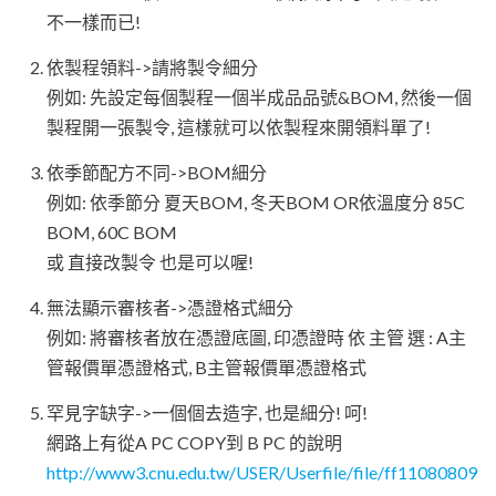
不一樣而已!
依製程領料->請將製令細分
例如: 先設定每個製程一個半成品品號&BOM, 然後一個
製程開一張製令, 這樣就可以依製程來開領料單了!
依季節配方不同->BOM細分
例如: 依季節分 夏天BOM, 冬天BOM OR依溫度分 85C
BOM, 60C BOM
或 直接改製令 也是可以喔!
無法顯示審核者->憑證格式細分
例如: 將審核者放在憑證底圖, 印憑證時 依 主管 選 : A主
管報價單憑證格式, B主管報價單憑證格式
罕見字缺字->一個個去造字, 也是細分! 呵!
網路上有從A PC COPY到 B PC 的說明
http://www3.cnu.edu.tw/USER/Userfile/file/ff11080809