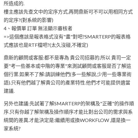
所造成的.
樓主應該先查文中的定序方式,再問鼎新可不可以用相同方式
的定序?(對系統的影響)
4、報價單 訂單 無法顯示審核者
=>這個應該是報表格式沒有"畫"對吧?SMARTERP的報表格
式應該也是RTF檔吧?(太久沒碰,不確定)
鼎新的顧問或客服:都不是專為 貴公司招募的.所以 貴司一定
要"考一些基本或中階的專業"來測試顧問或客服是否了解這
個行業.如果不了解:請訓練他們(多一些解說,少用一些專業術
語).只有他們越了解貴公司的產業特性.他們才可能提供適當
建議.
另外也建議:先試著了解SMARTERP的架構及"正確"的操作順
序.只有你越了解架構及操作順序才能比對出公司的需求與系
統間的差異.才能決定是:繼續用或換WORKFLOW ,還是換一
家系統?