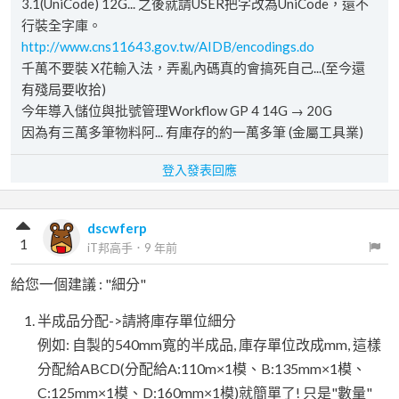
3.1(UniCode) 12G... 之後就請USER把字改為UniCode，還不
行裝全字庫。
http://www.cns11643.gov.tw/AIDB/encodings.do
千萬不要裝 X花輸入法，弄亂內碼真的會搞死自己...(至今還
有殘局要收拾)
今年導入儲位與批號管理Workflow GP 4 14G → 20G
因為有三萬多筆物料阿... 有庫存的約一萬多筆 (金屬工具業)
登入發表回應
dscwferp
1
iT邦高手
．
9 年前
給您一個建議 : "細分"
半成品分配->請將庫存單位細分
例如: 自製的540mm寬的半成品, 庫存單位改成mm, 這樣
分配給ABCD(分配給A:110m×1模、B:135mm×1模、
C:125mm×1模、D:160mm×1模)就簡單了! 只是"數量"