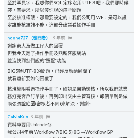
至於罕見字，我想你們SQL 定序沒用 UTF 8 吧，我們那時候
裝，有要求，所以沒你說的這些問題
至於核准權限，那需要設定的，我們公司用 WF，是可以設
定誰能核准誰不能，這部分建議看操作手冊
noone727
（發問者）
9 年前
謝謝窮大及做工仔人的回覆
但我今天翻了操作手冊及鼎新客服網站
並沒找到您們說的"選配"功能
BIG5轉UTF-8的問題，已經反應給顧問了
就看鼎新要如何回覆了
核淮權限看過操作手冊了，確認是自動簽核，所以我們就業
務打完客戶訂單後，再列印出交由主管審核，報價單則是做
兩張憑證底圖(審核者不同)來解決，謝謝~
CalvinKuo
9 年前
資料庫要用Unicode存...
我公司4年前 Workflow 7(BIG 5) 8G →Workflow GP