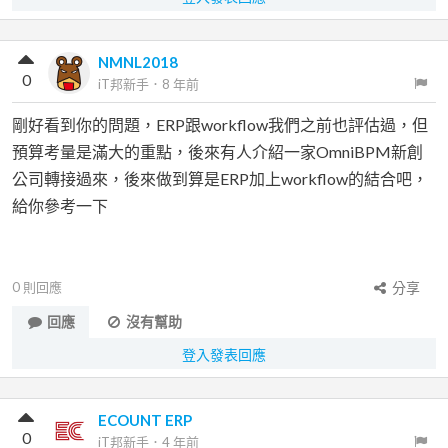
NMNL2018
0
iT邦新手
．
8 年前
剛好看到你的問題，ERP跟workflow我們之前也評估過，但
預算考量是滿大的重點，後來有人介紹一家OmniBPM新創
公司轉接過來，後來做到算是ERP加上workflow的結合吧，
給你參考一下
0
則回應
分享
回應
沒有幫助
登入發表回應
ECOUNT ERP
0
iT邦新手
．
4 年前