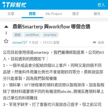
登入
文章
問答
My Project
徵才
聊天
鼎新Smarterp 與workflow 哪個合適
1
鼎新
workflow
smarterp
noone727
9 年前
‧
19552
瀏覽
檢舉
公司目前使用得是smarterp ，我們屬傳統製造業，公司約65
人，目前遇到的問題如下：
1、一個半成品會分配給四個以上客戶，同時又是四個不同
品號，然後料件用量比例也不會是剛好四等分，鼎新說這部
分只能客製，因為我們製程複雜
2、領料單、SFT途程單的領料資訊想以製程排序，因各製程
除了領材料還要領不同的有機溶劑abcde...現場反應領料單上
自己單位的料很難找
3、罕見字缺字，打了客服也只是說自己造字，但之前公司