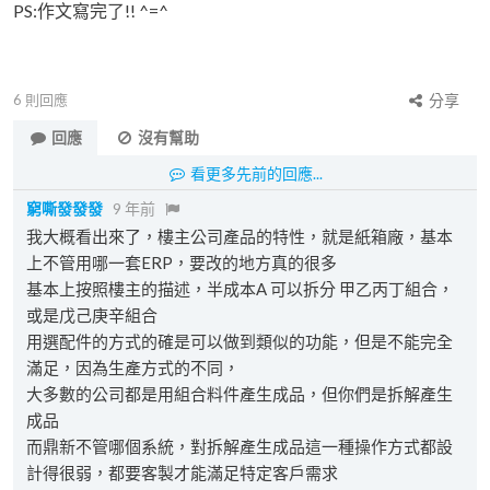
PS:作文寫完了!! ^=^
6
則回應
分享
回應
沒有幫助
看更多先前的回應...
窮嘶發發發
9 年前
我大概看出來了，樓主公司產品的特性，就是紙箱廠，基本
上不管用哪一套ERP，要改的地方真的很多
基本上按照樓主的描述，半成本A 可以拆分 甲乙丙丁組合，
或是戊己庚辛組合
用選配件的方式的確是可以做到類似的功能，但是不能完全
滿足，因為生產方式的不同，
大多數的公司都是用組合料件產生成品，但你們是拆解產生
成品
而鼎新不管哪個系統，對拆解產生成品這一種操作方式都設
計得很弱，都要客製才能滿足特定客戶需求