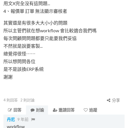
用文X完全沒有這問題...
4、報價單 訂單 無法顯示審核者
其實還是有很多大大小小的問題
所以主管們就在想workflow 會比較適合我們嗎
每次問顧問問題都要只能要我們妥協
不然就是說要客製...
總覺得很怪⋯⋯
所以想問問各位
是不是該換ERP系統
謝謝
4
則回答
2
則討論
分享
回答
討論
邀請回答
追蹤
丹尼
9 年前
workflow