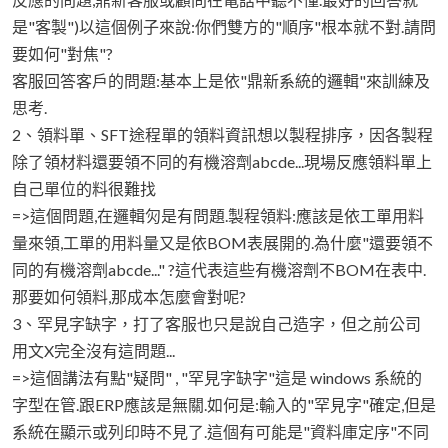
是"客製")以這個例子來說:你們雙方的"順序"根本就不對.請問
要如何"對焦"?
客服回答客戶的問題:基本上是依"鼎新系統的邏輯"來訓練及
思考.
2、領料單、SFT途程單的領料資訊想以製程排序，因各製程
除了領材料還要領不同的有機溶劑abcde...現場反應領料單上
自己單位的料很難找
=>這個問題,在邏輯灳是有問題.製程領料:應該是依工單用料
量來領,工單的用料量又是依BOM表展開的.為什麼"還要領不
同的有機溶劑abcde..." ?這代表這些有機溶劑不BOM在表中.
那要如何領料,那成本怎麼會對呢?
3、罕見字缺字，打了客服也只是說自己造字，但之前公司
用文X完全沒有這問題...
=>這個講法有點"疑問" , "罕見字缺字"這是 windows 系統的
字型在管.跟ERP應該是無關.如何是:輸入的"罕見字"確定,但是
系統在顯示或列印時不見了.這個有可能是"資料庫定序"不同