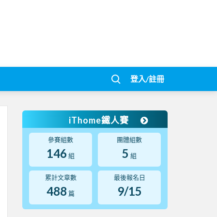
登入/註冊
iThome鐵人賽
參賽組數
團體組數
146
5
組
組
累計文章數
最後報名日
488
9/15
篇