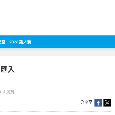
天室
2026 鐵人賽
無法匯入
014 瀏覽
分享至