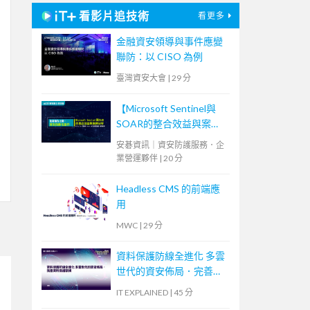
看影片追技術
看更多
金融資安領導與事件應變
聯防：以 CISO 為例
臺灣資安大會
|
29 分
【Microsoft Sentinel與
SOAR的整合效益與案例
分享】
安碁資訊｜資安防護服務．企
業營運夥伴
|
20 分
Headless CMS 的前端應
用
MWC
|
29 分
資料保護防線全進化 多雲
世代的資安佈局．完善資
料保護架構
IT EXPLAINED
|
45 分