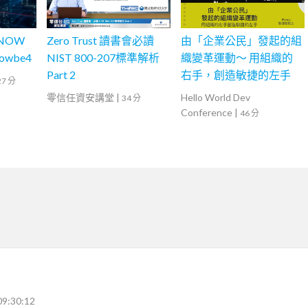
 NOW
Zero Trust 讀書會必讀
由「企業公民」發起的組
Knowbe4
NIST 800-207標準解析
織變革運動～ 用組織的
Part 2
右手，創造敏捷的左手
27 分
零信任資安講堂
|
Hello World Dev
34 分
Conference
|
46 分
09:30:12