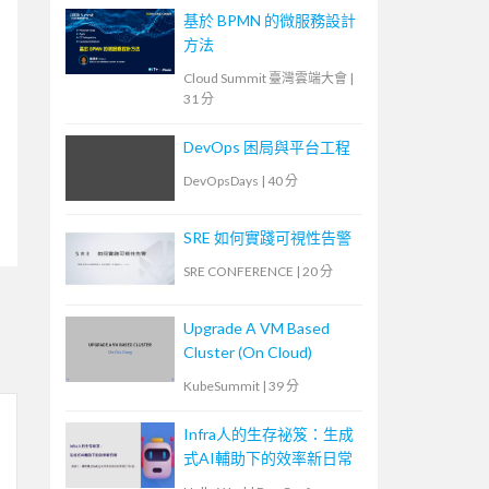
基於 BPMN 的微服務設計
方法
Cloud Summit 臺灣雲端大會
|
31 分
DevOps 困局與平台工程
DevOpsDays
|
40 分
SRE 如何實踐可視性告警
SRE CONFERENCE
|
20 分
Upgrade A VM Based
Cluster (On Cloud)
KubeSummit
|
39 分
Infra人的生存祕笈：生成
式AI輔助下的效率新日常