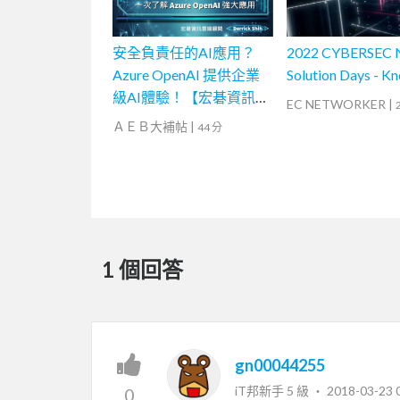
安全負責任的AI應用？
2022 CYBERSEC
Azure OpenAI 提供企業
Solution Days - 
級AI體驗！【宏碁資訊網
EC NETWORKER
|
路學堂】
ＡＥＢ大補帖
|
44 分
1 個回答
gn00044255
iT邦新手 5 級 ‧
2018-03-23 
0