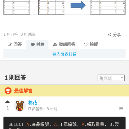
1
則回答
0
則討論
分享
回答
討論
邀請回答
追蹤
登入發表討論
1
則回答
最佳解答
棉花
1
iT邦新手
．
8 年前
SELECT 
A
.產品編號, 
A
.工單編號, 
A
.領取數量, B.製