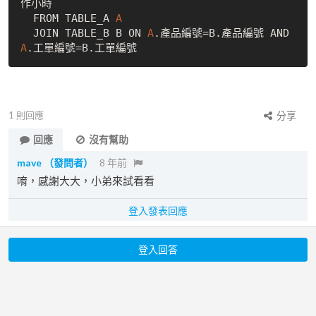
作小時

  FROM TABLE_A 
A
  JOIN TABLE_B B ON 
A
.產品編號=B.產品編號 AND 
A
1
則回應
分享
回應
沒有幫助
mave
（發問者）
8 年前
唷，感謝大大，小弟來試看看
登入發表回應
登入回答