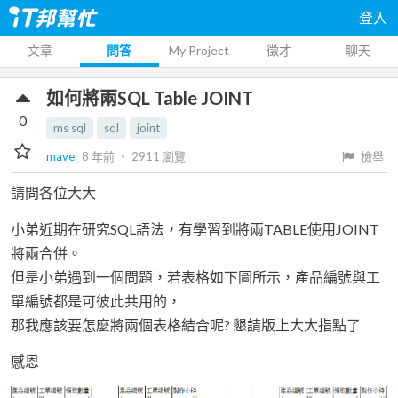
登入
文章
問答
My Project
徵才
聊天
如何將兩SQL Table JOINT
0
ms sql
sql
joint
mave
8 年前
‧
2911
瀏覽
檢舉
請問各位大大
小弟近期在研究SQL語法，有學習到將兩TABLE使用JOINT
將兩合併。
但是小弟遇到一個問題，若表格如下圖所示，產品編號與工
單編號都是可彼此共用的，
那我應該要怎麼將兩個表格結合呢? 懇請版上大大指點了
感恩