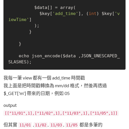
          $data[] = array(

            $key[
'add_time'
], (
int
) $key[
'v
iewTime'
]

          );

        }

    }

    echo json_encode($data ,JSON_UNESCAPED_
我每一筆 view 都有一個 add_time 時間戳
我上面是把時間戳轉換為 mm/dd 格式，然後再透過
$_GET['m'] 帶來的日期，例如 05
output
[["11/01",1],["11/02",1],["11/03",1],["11/05",1]]
但其實
,
,
,
都是多筆的
11/01
11/02
11/03
11/05