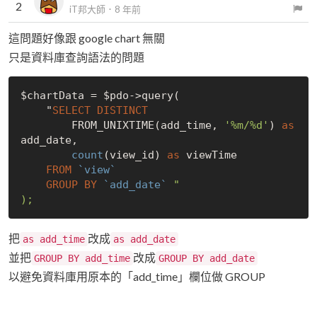
2
iT邦大師
．
8 年前
這問題好像跟 google chart 無關
只是資料庫查詢語法的問題
$chartData = $pdo->query(

    "
SELECT
DISTINCT
        FROM_UNIXTIME(add_time, 
'%m/%d'
) 
as
add_date,

count
(view_id) 
as
 viewTime

FROM
`view`
GROUP
BY
`add_date`
"

把
改成
as add_time
as add_date
並把
改成
GROUP BY add_time
GROUP BY add_date
以避免資料庫用原本的「add_time」欄位做 GROUP