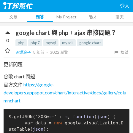
登入
文章
問答
My Project
徵才
聊天
google chart 與 php + ajax 串接問題？
0
php
php7
mysql
mysqli
google chart
火爆浪子
8 年前
‧
3022
瀏覽
檢舉
更新問題
谷歌 chart 問題
官方文件
https://google-
developers.appspot.com/chart/interactive/docs/gallery/colu
mnchart
$.get
JSON('XXX&
m
=' + 
m
, 
function
(
json
)
 {

      var data = 
new
 google.visualization.
D
ataTable(
json
)
;
