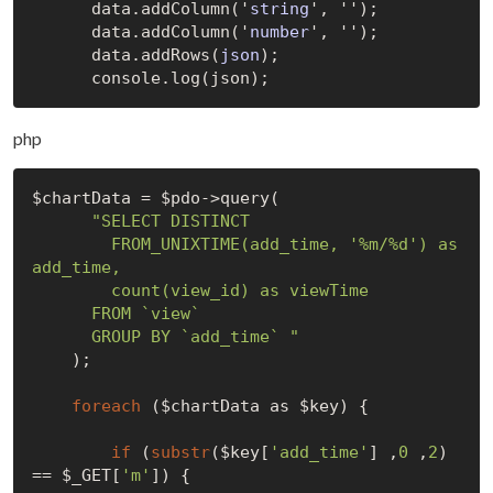
      data.add
Column('
string
', '')
;

      data.add
Column('
number
', '')
;

      data.add
Rows(
json
)
;

php
$chartData = $pdo->query(

"SELECT DISTINCT

        FROM_UNIXTIME(add_time, '%m/%d') as 
add_time,

        count(view_id) as viewTime

      FROM `view`

      GROUP BY `add_time` "
    );

foreach
 ($chartData as $key) {

if
 (
substr
($key[
'add_time'
] ,
0
 ,
2
) 
== $_GET[
'm'
]) {
