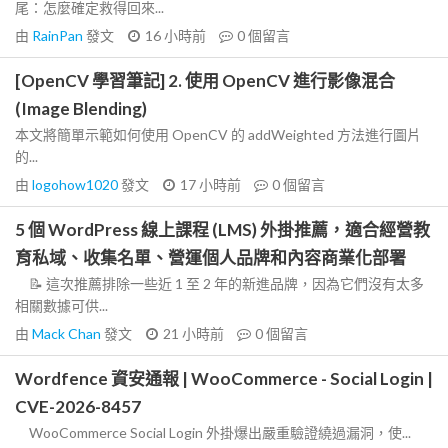
尾：怎麼確定救得回來...
由
RainPan
發文
16 小時前
0
個留言
[OpenCV 學習筆記] 2. 使用 OpenCV 進行影像混合
(Image Blending)
本文將簡單示範如何使用 OpenCV 的 addWeighted 方法進行圖片
的...
由
logohow1020
發文
17 小時前
0
個留言
5 個 WordPress 線上課程 (LMS) 外掛推薦，適合經營教
育私域、收集名單、營運個人品牌和內容商業化部署
📝 這次推薦排除一些近 1 至 2 年的新進品牌，因為它們沒有太多
相關數據可供...
由
Mack Chan
發文
21 小時前
0
個留言
Wordfence 資安通報 | WooCommerce - Social Login |
CVE-2026-8457
WooCommerce Social Login 外掛爆出嚴重驗證繞過漏洞，使...