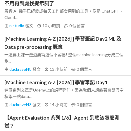
不用再到處找提示詞了
最近 AI 幾乎已經變成每天工作都會用到的工具。像是 ChatGPT、
Claud...
由
nlstudio
發文
10 小時前
0
個留言
[Machine Learning A-Z [2026] ] 學習筆記 Day2 ML 及
Data pre-processing 概念
一邊要上課一邊還要寫這個不容易! 整個machine learning分成三個
步...
由
duckravel48
發文
13 小時前
0
個留言
[Machine Learning A-Z [2026] ] 學習筆記 Day1
這個系列文章是Udemy上的課程延伸，因為我個人想趁著育嬰假空
檔學一點data...
由
duckravel48
發文
14 小時前
0
個留言
【Agent Evaluation 系列 1/6】Agent 到底該怎麼測
試？