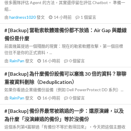
很多團隊評估 Agent 的方法，其實還停留在評估 Chatbot。 準備一
組...
由
hardness1020
發文
14 小時前
1
個留言
# [Backup] 當勒索軟體連備份都不放過：Air Gap 與離線
備份是什麼
前面幾篇提過一個殘酷的現實：現在的勒索軟體攻擊，第一個目標
往往不是你的正式資料，...
由
RainPan
發文
16 小時前
0
個留言
# [Backup] 為什麼備份設備可以塞進 30 倍的資料？聊聊
重複資料刪除（Deduplication）
如果你看過企業級備份設備（例如 Dell PowerProtect DD 系列）...
由
RainPan
發文
16 小時前
0
個留言
# [Backup] 備份界最常被跳過的一步：還原演練，以及
為什麼「沒演練過的備份」等於沒備份
這個系列第4篇聊過「有備份不等於救得回來」，今天把這個主題收