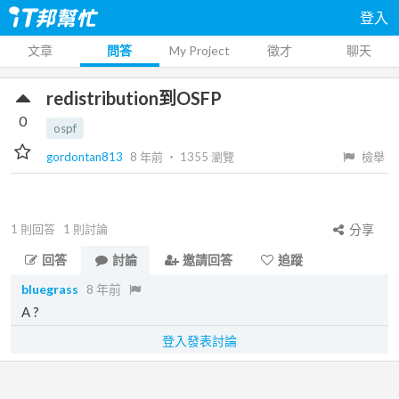
登入
文章
問答
My Project
徵才
聊天
redistribution到OSFP
0
ospf
gordontan813
8 年前
‧
1355
瀏覽
檢舉
1
則回答
1
則討論
分享
回答
討論
邀請回答
追蹤
bluegrass
8 年前
A ?
登入發表討論