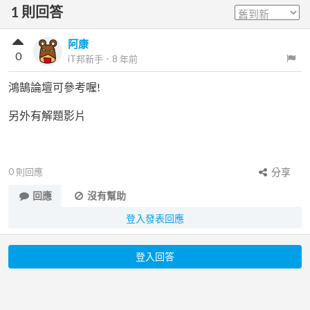
1
則回答
阿康
0
iT邦新手
．
8 年前
鴻鵠論壇可參考喔!
另外有解題影片
0
則回應
分享
回應
沒有幫助
登入發表回應
登入回答