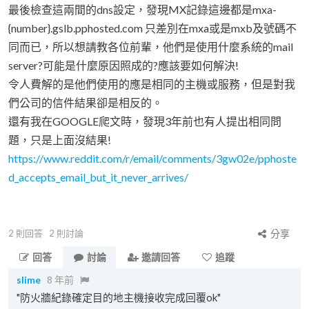
最後檢查這兩間的dns設定，發現MX記錄這邊都是mxa-
{number}.gslb.pphosted.com 只差別在mxa或是mxb及號碼不
同而已，所以想請教各位前輩，他們是使用什麼系統的mail
server?可能是什麼原因照成的?應該要如何解決!
令人費解的是他們使用的應是相同的主機或服務，但是對我
們公司的信件結果卻是相反的。
還有我在GOOGLE爬文時，發現3年前也有人提出相同問
題，只是上面沒結果!
https://www.reddit.com/r/email/comments/3gw02e/pphoste
d_accepts_email_but_it_never_arrives/
2
則回答
2
則討論
分享
回答
討論
邀請回答
追蹤
slime
8 年前
"防火牆紀錄確定目的地主機接收完成回覆ok"