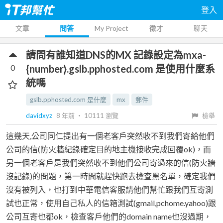
登入
文章
問答
My Project
徵才
聊天
請問有誰知道DNS的MX 記錄設定為mxa-
0
{number}.gslb.pphosted.com 是使用什麼系
統嗎
gslb.pphosted.com 是什麼
mx
郵件
davidxyz
8 年前
‧
10111
瀏覽
檢舉
這幾天,公司同仁提出有一個老客戶突然收不到我們寄給他們
公司的信(防火牆紀錄確定目的地主機接收完成回覆ok)，而
另一個老客戶是我們突然收不到他們公司寄過來的信(防火牆
沒記錄)的問題，第一時間就趕快跑去檢查黑名單，確定我們
沒有被列入，也打到中華電信客服請他們幫忙跟我們互寄測
試也正常，使用自己私人的信箱測試(gmail,pchome.yahoo)跟
公司互寄也都ok，檢查客戶他們的domain name也沒過期，