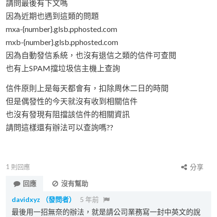
請問最後有下文嗎
因為近期也遇到這類的問題
mxa-{number}.glsb.pphosted.com
mxb-{number}.glsb.pphosted.com
因為自動發信系統，也沒有退信之類的信件可查閱
也有上SPAM擋垃圾信主機上查詢
信件原則上是每天都會有，扣除周休二日的時間
但是偶發性的今天就沒有收到相關信件
也沒有發現有阻擋該信件的相關資訊
請問這樣還有辦法可以查詢嗎??
1
則回應
分享
回應
沒有幫助
davidxyz
（發問者）
5 年前
最後用一招無奈的辦法，就是請公司業務寫一封中英文的說