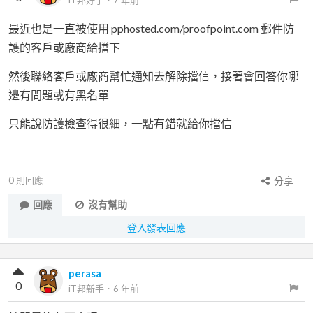
iT邦好手
．
7 年前
最近也是一直被使用 pphosted.com/proofpoint.com 郵件防
護的客戶或廠商給擋下
然後聯絡客戶或廠商幫忙通知去解除擋信，接著會回答你哪
邊有問題或有黑名單
只能說防護檢查得很細，一點有錯就給你擋信
0
則回應
分享
回應
沒有幫助
登入發表回應
perasa
0
iT邦新手
．
6 年前