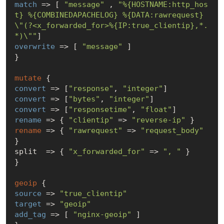
match
 => [ 
"message"
 , 
"%{HOSTNAME:http_hos
t} %{COMBINEDAPACHELOG} %{DATA:rawrequest} 
\"(?<x_forwarded_for>%{IP:true_clientip},*.
*)\""
overwrite
 => [ 
"message"
 ]

}

mutate
convert
 => [
"response"
, 
"integer"
convert
 => [
"bytes"
, 
"integer"
convert
 => [
"responsetime"
, 
"float"
rename
 => { 
"clientip"
 => 
"reverse-ip"
rename
 => { 
"rawrequest"
 => 
"request_body"
}

split  => { 
"x_forwarded_for"
 => 
", "
 }

}

geoip
source
 => 
"true_clientip"
target
 => 
"geoip"
add_tag
 => [ 
"nginx-geoip"
 ]
