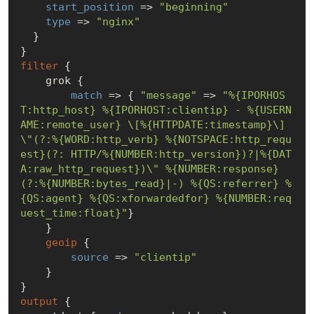
start_position
 => 
"beginning"
type
 => 
"nginx"
  }

filter
 {

    grok {

match
 => { 
"message"
 => 
"%{IPORHOS
T:http_host} %{IPORHOST:clientip} - %{USERN
AME:remote_user} \[%{HTTPDATE:timestamp}\] 
\"(?:%{WORD:http_verb} %{NOTSPACE:http_requ
est}(?: HTTP/%{NUMBER:http_version})?|%{DAT
A:raw_http_request})\" %{NUMBER:response} 
(?:%{NUMBER:bytes_read}|-) %{QS:referrer} %
{QS:agent} %{QS:xforwardedfor} %{NUMBER:req
uest_time:float}"
}

    }

geoip
 {

source
 => 
"clientip"
    }

output
 {
