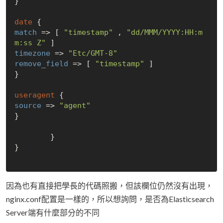
}

date
match
 => [ 
"timestamp"
 , 
"dd/MMM/YYYY:HH:m
m:ss Z"
timezone
 => 
"Etc/GMT-8"
remove_field
 => [ 
"timestamp"
 ]

}

useragent
source
 => 
"agent"
}

        }

}

因為也有直接把學長的代碼照搬，但該欄位仍然沒有出現，
nginx.conf配置是一樣的，所以想詢問，是否為Elasticsearch
Server端有什麼部分的不同