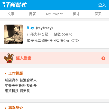
登入
文章
問答
My Project
徵才
聊天
Ray
(
raytracy
)
iT邦大神
1
級 ‧ 點數
65876
星美光學儀器股份有限公司
CTO
鐵人檔案
工作經歷
新願資本-普通合夥人
星醫美學集團-技術長
網資科技-資安長
專業簡介