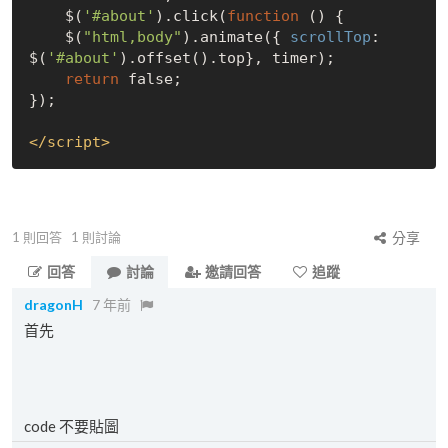
    $(
'#about'
).click(
function
 (
) 
{

    $(
"html,body"
).animate({ 
scrollTop
: 
$(
'#about'
).offset().top}, timer);

return
false
;

});

</
script
>
1
則回答
1
則討論
分享
回答
討論
邀請回答
追蹤
dragonH
7 年前
首先
code 不要貼圖