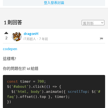
登入發表討論
1
則回答
dragonH
2
iT邦超人
．
7 年前
codepen
這樣嗎?
你的問題在於 id 給錯
const
 timer = 
700
;

$(
'#about'
).click(
()
 =>
 {

  $(
'html, body'
).animate({ 
scrollTop
: $(
'#
faq'
).offset().top }, timer);
