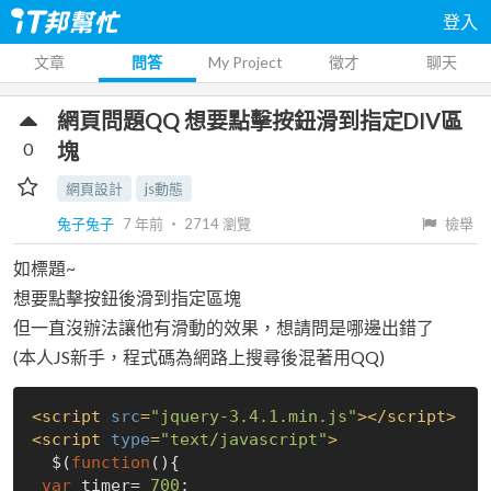
登入
文章
問答
My Project
徵才
聊天
網頁問題QQ 想要點擊按鈕滑到指定DIV區
0
塊
網頁設計
js動態
兔子兔子
7 年前
‧
2714
瀏覽
檢舉
如標題~
想要點擊按鈕後滑到指定區塊
但一直沒辦法讓他有滑動的效果，想請問是哪邊出錯了
(本人JS新手，程式碼為網路上搜尋後混著用QQ)
<
script
src
=
"jquery-3.4.1.min.js"
>
</
script
>
<
script
type
=
"text/javascript"
>
  $(
function
(
)
{

var
 timer= 
700
;
