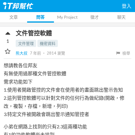
登入
文章
問答
My Project
徵才
聊天
文件管控軟體
1
文件管理
機密資料
熊大叔
7 年前
‧
2814
瀏覽
檢舉
想請教各位邦友
有無使用過那種文件管控軟體
需求功能如下
1.使用者開啟管控的文件會在使用者的畫面跳出警示告知
2.這列管控軟體可以針對文件的任何行為做紀錄(開啟，修
改，複製，存檔，新增，列印)
3.特定文件被開啟會跳出警示通知管控者
小弟在網路上找到的只有2.3這兩種功能
有1的功能軟體尚未找到