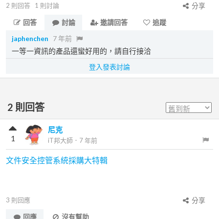
2
則回答
1
則討論
分享
回答
討論
邀請回答
追蹤
japhenchen
7 年前
一等一資訊的產品還蠻好用的，請自行接洽
登入發表討論
2
則回答
尼克
1
iT邦大師
．
7 年前
文件安全控管系統採購大特輯
3
則回應
分享
回應
沒有幫助