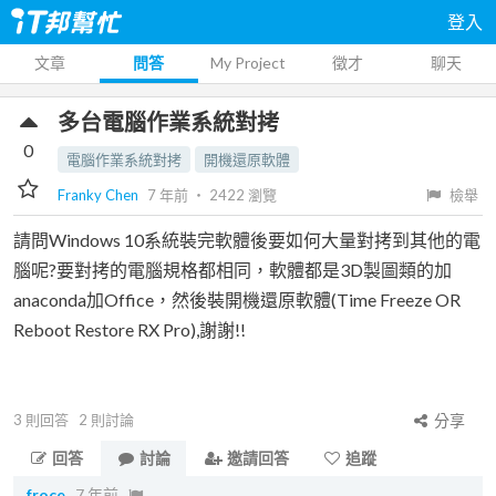
登入
文章
問答
My Project
徵才
聊天
多台電腦作業系統對拷
0
電腦作業系統對拷
開機還原軟體
Franky Chen
7 年前
‧
2422
瀏覽
檢舉
請問Windows 10系統裝完軟體後要如何大量對拷到其他的電
腦呢?要對拷的電腦規格都相同，軟體都是3D製圖類的加
anaconda加Office，然後裝開機還原軟體(Time Freeze OR
Reboot Restore RX Pro),謝謝!!
3
則回答
2
則討論
分享
回答
討論
邀請回答
追蹤
froce
7 年前