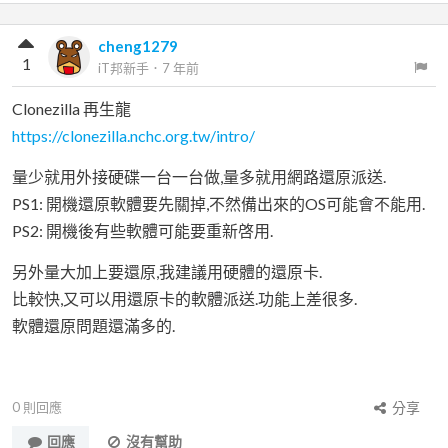
cheng1279
1
iT邦新手
．
7 年前
Clonezilla 再生龍
https://clonezilla.nchc.org.tw/intro/
量少就用外接硬碟一台一台做,量多就用網路還原派送.
PS1: 開機還原軟體要先關掉,不然備出來的OS可能會不能用.
PS2: 開機後有些軟體可能要重新啓用.
另外量大加上要還原,我建議用硬體的還原卡.
比較快,又可以用還原卡的軟體派送.功能上差很多.
軟體還原問題還滿多的.
0
則回應
分享
回應
沒有幫助