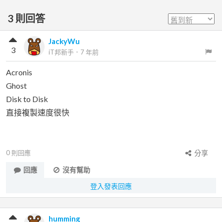
3
則回答
JackyWu
3
iT邦新手
．
7 年前
Acronis
Ghost
Disk to Disk
直接複製速度很快
0
則回應
分享
回應
沒有幫助
登入發表回應
humming