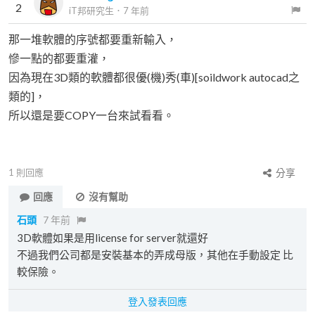
2
iT邦研究生
．
7 年前
那一堆軟體的序號都要重新輸入，
慘一點的都要重灌，
因為現在3D類的軟體都很優(機)秀(車)[soildwork autocad之
類的]，
所以還是要COPY一台來試看看。
1
則回應
分享
回應
沒有幫助
石頭
7 年前
3D軟體如果是用license for server就還好
不過我們公司都是安裝基本的弄成母版，其他在手動設定 比
較保險。
登入發表回應