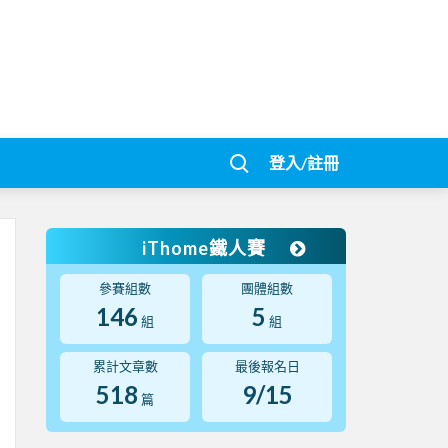
登入/註冊
iThome鐵人賽
參賽組數
團體組數
146
5
組
組
累計文章數
最後報名日
518
9/15
篇