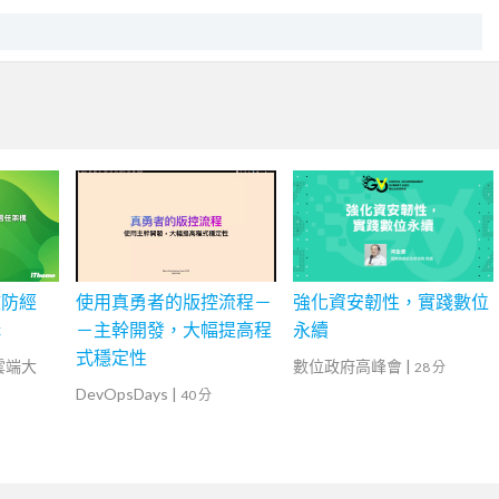
攻防經
使用真勇者的版控流程－
強化資安韌性，實踐數位
構
－主幹開發，大幅提高程
永續
式穩定性
灣雲端大
數位政府高峰會
|
28 分
DevOpsDays
|
40 分