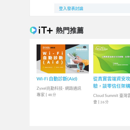
登入發表討論
熱門推薦
Wi-Fi 自動診斷(Aid)
從真實雲端資安
驗，談零信任架
Zyxel兆勤科技- 網路通訊
專家
|
48 分
Cloud Summit 臺
會
|
26 分