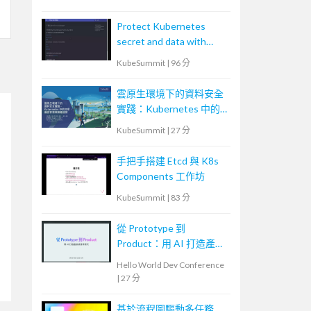
Protect Kubernetes
secret and data with
Thales CipherTrust
KubeSummit
|
96 分
Platform
雲原生環境下的資料安全
實踐：Kubernetes 中的
加密、機密管理與策略控
KubeSummit
|
27 分
管
手把手搭建 Etcd 與 K8s
Components 工作坊
KubeSummit
|
83 分
從 Prototype 到
Product：用 AI 打造產品
級應用程式
Hello World Dev Conference
|
27 分
基於流程圖驅動多任務