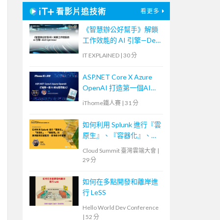
看影片追技術
看更多
《智慧辦公好幫手》解鎖
工作效能的 AI 引擎—Dell
Optimizer
IT EXPLAINED
|
30 分
ASP.NET Core X Azure
OpenAI 打造第一個AI網
站應用程式！
iThome鐵人賽
|
31 分
如何利用 Splunk 進行『雲
原生』、『容器化』、
『微服務』的應用服務效
Cloud Summit 臺灣雲端大會
|
能監控、使用者分析管理
29 分
如何在多點開發和離岸進
行 LeSS
Hello World Dev Conference
|
52 分