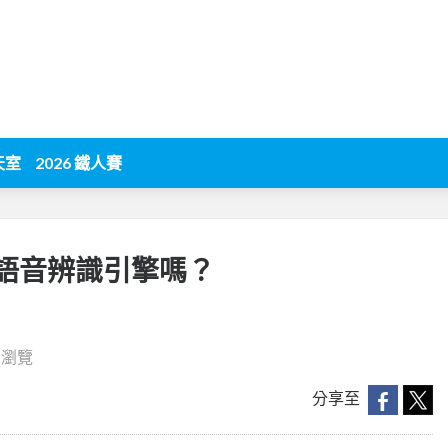
天室
2026 鐵人賽
語音辨識引擎嗎？
7 瀏覽
分享至