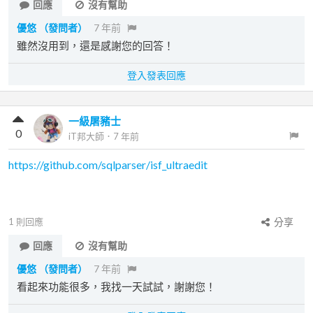
回應
沒有幫助
優悠
（發問者）
7 年前
雖然沒用到，還是感謝您的回答！
登入發表回應
一級屠豬士
0
iT邦大師
．
7 年前
https://github.com/sqlparser/isf_ultraedit
1
則回應
分享
回應
沒有幫助
優悠
（發問者）
7 年前
看起來功能很多，我找一天試試，謝謝您！