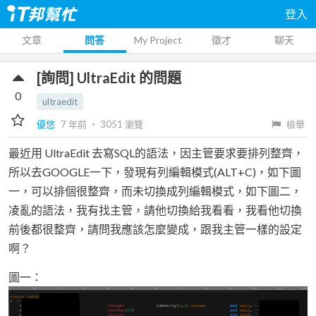
登入
文章
問答
My Project
徵才
聊天
[詢問] UltraEdit 的問題
0
ultraedit
優悠
7 年前
‧
3051
瀏覽
檢舉
最近用 UltraEdit 去寫SQL的語法，因主管要求要排列整齊，
所以去GOOGLE一下，發現有列編輯模式(ALT+C)，如下圖
一，可以排個很整齊，而未切換成列編輯模式，如下圖二，
凌亂的語法，我有找主管，請他切換給我看看，我看他切換
前後都很整齊，請問我應該怎麼變成，跟我主管一樣的設定
啊？
圖一：