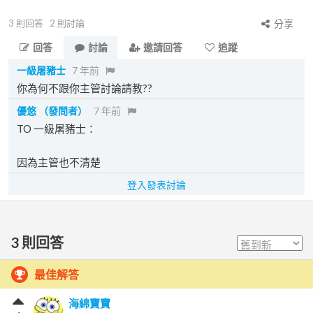
3
則回答
2
則討論
分享
回答
討論
邀請回答
追蹤
一級屠豬士
7 年前
你為何不跟你主管討論請教??
優悠
（發問者）
7 年前
TO 一級屠豬士：
因為主管也不清楚
登入發表討論
3
則回答
最佳解答
海綿寶寶