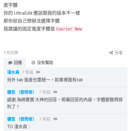
度字體
你的 UltraEdit 應該跟我的版本不一樣
那你就自己想辦法選擇字體
我建議的固定寬度字體是
Courier New
3
則回應
分享
回應
沒有幫助
淺水員
7 年前
另外 tab 寬度也要統一，如果裡面有tab
優悠
（發問者）
7 年前
感謝 海綿寶寶 大神的回答，照著回答的內容，字體都整齊排
列了！
優悠
（發問者）
7 年前
TO 淺水員：