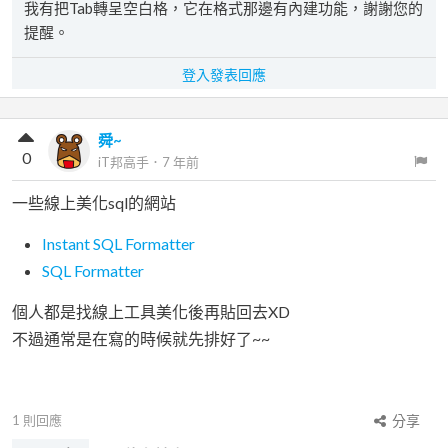
我有把Tab轉呈空白格，它在格式那邊有內建功能，謝謝您的
提醒。
登入發表回應
舜~
0
iT邦高手
．
7 年前
一些線上美化sql的網站
Instant SQL Formatter
SQL Formatter
個人都是找線上工具美化後再貼回去XD
不過通常是在寫的時候就先排好了~~
1
則回應
分享