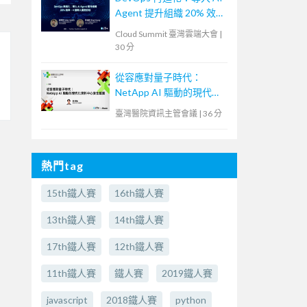
Agent 提升組織 20% 效
率，4 個導入案例分析
Cloud Summit 臺灣雲端大會
|
30 分
從容應對量子時代：
NetApp AI 驅動的現代化
資料中心安全藍圖
臺灣醫院資訊主管會議
|
36 分
熱門tag
15th鐵人賽
16th鐵人賽
13th鐵人賽
14th鐵人賽
17th鐵人賽
12th鐵人賽
11th鐵人賽
鐵人賽
2019鐵人賽
javascript
2018鐵人賽
python