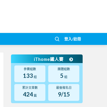
登入/註冊
iThome鐵人賽
參賽組數
團體組數
133
5
組
組
累計文章數
最後報名日
424
9/15
篇