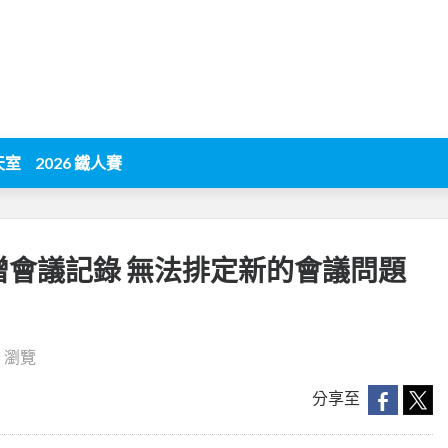
天室
2026 鐵人賽
ams 新增會議記錄 無法排定新的會議問題
6 瀏覽
分享至