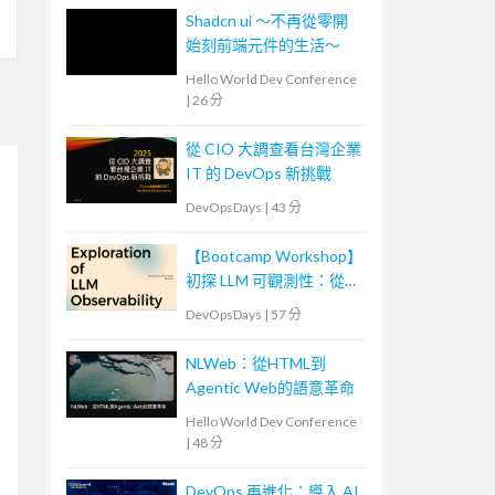
Shadcn ui ～不再從零開
始刻前端元件的生活～
Hello World Dev Conference
|
26 分
從 CIO 大調查看台灣企業
IT 的 DevOps 新挑戰
DevOpsDays
|
43 分
【Bootcamp Workshop】
初探 LLM 可觀測性：從概
念到實踐
DevOpsDays
|
57 分
NLWeb：從HTML到
Agentic Web的語意革命
Hello World Dev Conference
|
48 分
DevOps 再進化：導入 AI