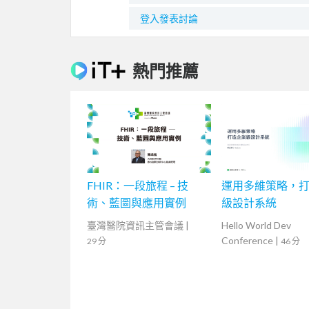
登入發表討論
熱門推薦
FHIR：一段旅程 – 技
運用多維策略，
術、藍圖與應用實例
級設計系統
臺灣醫院資訊主管會議
|
Hello World Dev
Conference
|
29 分
46 分