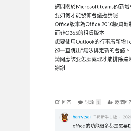
請問關於Microsoft teams的
要如何才能發佈會議邀請呢
Office版本為Office 2010版買斷
而非O365的租賃版本
想要使用Outlook的行事曆新增T
卻一直跳出"無法排定新的會議
請問應該要怎麼處理才能排除這
謝謝
回答
討論
1
邀請回
harrytsai
iT邦新手 1 級 ‧
2020
office 的功能很多都是需要Exc