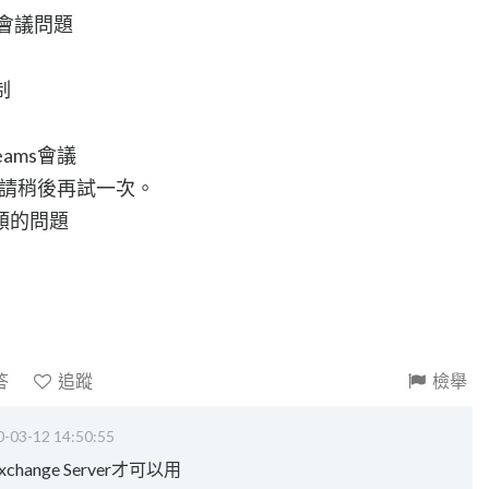
新增會議問題
制
eams會議
。請稍後再試一次。
類的問題
答
追蹤
檢舉
-03-12 14:50:55
hange Server才可以用