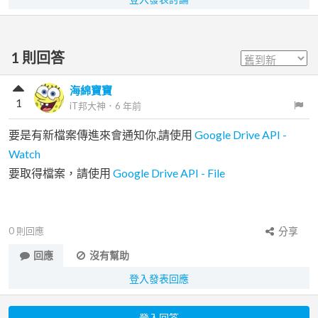
1
則回答
海綿寶寶
1
iT邦大神
．
6 年前
要是有新檔案傳進來會通知你,請使用
Google Drive API -
Watch
要取得檔案，請使用
Google Drive API - File
0
則回應
分享
回應
沒有幫助
登入發表回應
登入回答