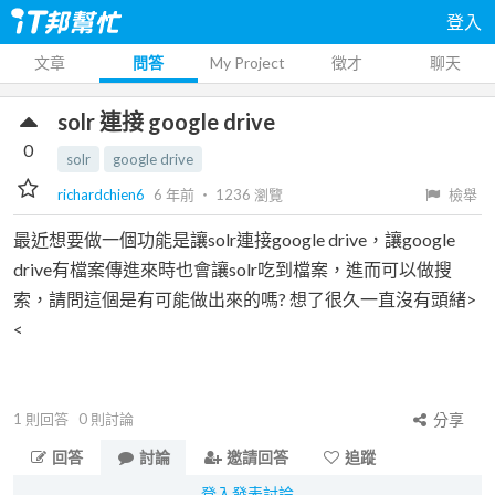
登入
文章
問答
My Project
徵才
聊天
solr 連接 google drive
0
solr
google drive
richardchien6
6 年前
‧
1236
瀏覽
檢舉
最近想要做一個功能是讓solr連接google drive，讓google
drive有檔案傳進來時也會讓solr吃到檔案，進而可以做搜
索，請問這個是有可能做出來的嗎? 想了很久一直沒有頭緒>
<
1
則回答
0
則討論
分享
回答
討論
邀請回答
追蹤
登入發表討論