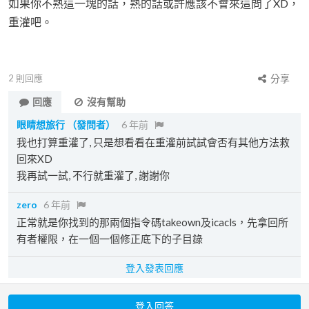
如果你不熟這一塊的話，熟的話或許應該不會來這問了XD，
重灌吧。
2
則回應
分享
回應
沒有幫助
眼睛想旅行
（發問者）
6 年前
我也打算重灌了, 只是想看看在重灌前試試會否有其他方法救
回來XD
我再試一試, 不行就重灌了, 謝謝你
zero
6 年前
正常就是你找到的那兩個指令碼takeown及icacls，先拿回所
有者權限，在一個一個修正底下的子目錄
登入發表回應
登入回答