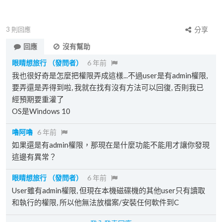
3
則回應
分享
回應
沒有幫助
眼睛想旅行
（發問者）
6 年前
我也很好奇是怎麼把權限弄成這樣...不過user是有admin權限,
要弄還是弄得到啦, 我就在找有沒有方法可以回復, 否則我已
經預期要重灌了
OS是Windows 10
嚕阿嚕
6 年前
如果還是有admin權限，那現在是什麼功能不能用才讓你發現
這邊有異常？
眼睛想旅行
（發問者）
6 年前
User雖有admin權限, 但現在本機磁碟機的其他user只有讀取
和執行的權限, 所以他無法放檔案/安裝任何軟件到C