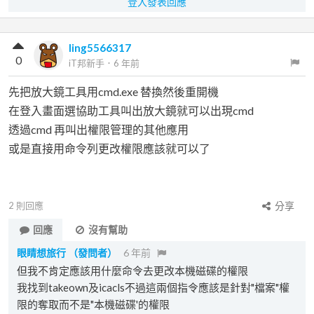
登入發表回應
ling5566317
0
iT邦新手
．
6 年前
先把放大鏡工具用cmd.exe 替換然後重開機
在登入畫面選協助工具叫出放大鏡就可以出現cmd
透過cmd 再叫出權限管理的其他應用
或是直接用命令列更改權限應該就可以了
2
則回應
分享
回應
沒有幫助
眼睛想旅行
（發問者）
6 年前
但我不肯定應該用什麼命令去更改本機磁碟的權限
我找到takeown及icacls不過這兩個指令應該是針對"檔案"權
限的奪取而不是"本機磁碟'的權限