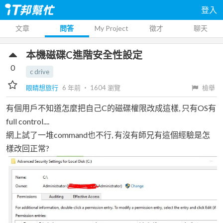
登入
文章
問答
My Project
徵才
聊天
本機磁碟C進階安全性設定
0
c drive
眼睛想旅行
6 年前
‧
1604
瀏覽
檢舉
有個用戶不知道怎麼把自己C的磁碟權限改成這樣, 只有OS有
full control....
網上試了一堆command也不行, 有沒有師兄有這個經驗是怎
樣改回正常?