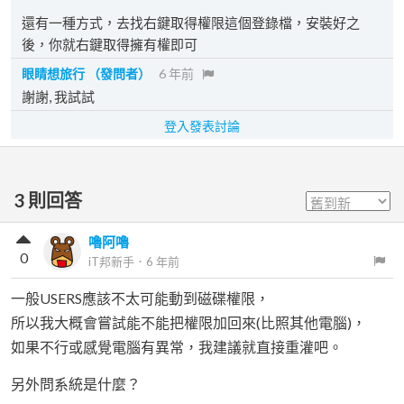
還有一種方式，去找右鍵取得權限這個登錄檔，安裝好之
後，你就右鍵取得擁有權即可
眼睛想旅行
（發問者）
6 年前
謝謝, 我試試
登入發表討論
3
則回答
嚕阿嚕
0
iT邦新手
．
6 年前
一般USERS應該不太可能動到磁碟權限，
所以我大概會嘗試能不能把權限加回來(比照其他電腦)，
如果不行或感覺電腦有異常，我建議就直接重灌吧。
另外問系統是什麼？