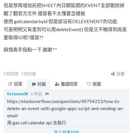
但是想再增加前把SHEET內日期區間的EVENT全部刪除掉
翻了翻官方文件 還是看不太懂要怎樣做
使用 getcalendarbyid 但是卻沒有DELEVENENT的功能
可是明明又有查到可以用deleteEvent() 但是又不曉得到底是
要取得ID呢?還是??
麻煩高手指點一下 謝謝^^
0
則回答
1
則討論
分享
回答
討論
邀請回答
追蹤
listennn08
6 年前
https://stackoverflow.com/questions/49794213/how-to-
delete-an-event-with-google-apps-script-and-sending-an-
email
用 gas call calendar api 去執行
登入發表討論