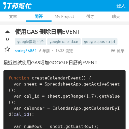
登入
文章
問答
My Project
徵才
聊天
使用GAS 刪除日曆EVENT
0
google雲端平台
google calendaar
google apps script
spring36861
6 年前
‧
1633
瀏覽
檢舉
最近嘗試使用GAS增加GOOGLE日曆的EVENT
function
 create
CalendarEvent()
 {

  var sheet = 
SpreadsheetApp
.
get
ActiveSheet
()
;

  var cal_id = sheet.get
Range(1,7)
.get
Value
()
;

  var calendar = 
CalendarApp
.
get
CalendarByI
d(
cal_id
)
;

  var numRows = sheet.get
LastRow()
;
