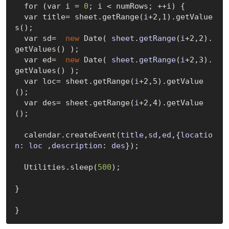
  for (var i = 
0
; i < numRows; ++i) {

  var title= sheet.get
Range(
i
+2,1)
.get
Value
s()
;

  var sd=  
new
Date( 
sheet
.
getRange
(
i
+2,2)
.
get
Values()
 );

  var ed=  
new
Date( 
sheet
.
getRange
(
i
+2,3)
.
get
Values()
 );

  var loc= sheet.get
Range(
i
+2,5)
.get
Value
()
;

  var des= sheet.get
Range(
i
+2,4)
.get
Value
()
;

  calendar.create
Event(
title
,
sd
,
ed
,{
locatio
n
: 
loc
 ,
description
: 
des
})
;

Utilities
.
sleep(
500
);

}
