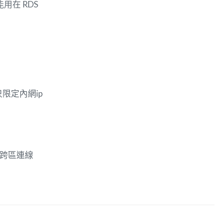
 不能用在 RDS
只限定內網ip
能跨區連線