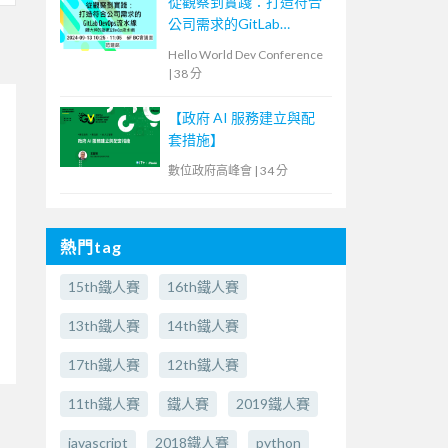
從觀察到實踐：打造符合
公司需求的GitLab
DevOps流水線
Hello World Dev Conference
|
38 分
【政府 AI 服務建立與配
套措施】
數位政府高峰會
|
34 分
熱門tag
15th鐵人賽
16th鐵人賽
13th鐵人賽
14th鐵人賽
17th鐵人賽
12th鐵人賽
11th鐵人賽
鐵人賽
2019鐵人賽
javascript
2018鐵人賽
python