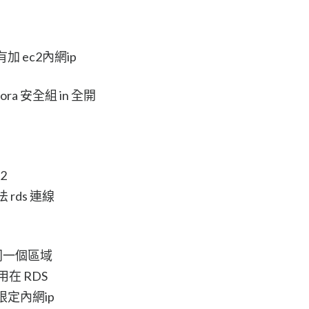
加 ec2內網ip
ra 安全組 in 全開
2
rds 連線
同一個區域
不能用在 RDS
限定內網ip