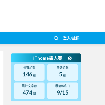
登入/註冊
iThome鐵人賽
參賽組數
團體組數
146
5
組
組
累計文章數
最後報名日
474
9/15
篇