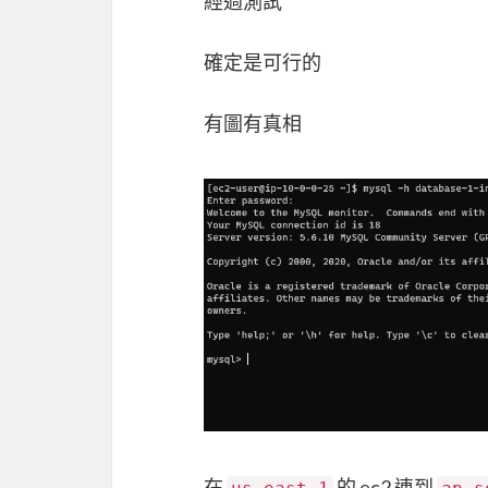
經過測試
確定是可行的
有圖有真相
在
的 ec2 連到