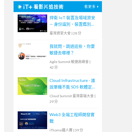
看影片追技術
看更多
捍衛 IoT 裝置及場域資安
— 身份識別、裝置鑑別、
災害還原
臺灣資安大會
|
28 分
我就問，跳過這些，你要
敏捷去哪裡？
Agile Summit 敏捷高峰會
|
42 分
Cloud Infrastructure - 誰
說單機不能 SDS 軟體定義
儲存
Cloud Summit 臺灣雲端大會
|
29 分
Web3 全端工程師開發實
戰
iThome鐵人賽
|
39 分