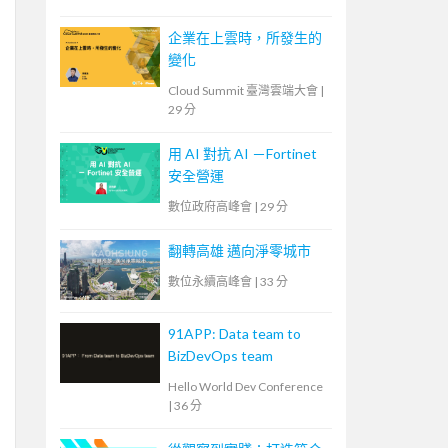
企業在上雲時，所發生的
變化
Cloud Summit 臺灣雲端大會
|
29 分
用 AI 對抗 AI －Fortinet
安全營運
數位政府高峰會
|
29 分
翻轉高雄 邁向淨零城市
數位永續高峰會
|
33 分
91APP: Data team to
BizDevOps team
Hello World Dev Conference
|
36 分