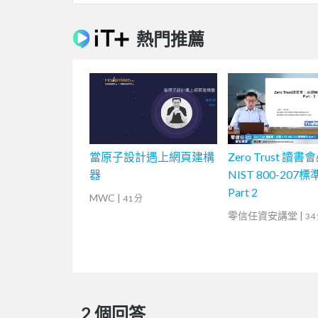
熱門推薦
當原子設計遇上網頁建構
Zero Trust 讀書
器
NIST 800-207
Part 2
MWC
|
41 分
零信任資安講堂
|
34
2 個回答