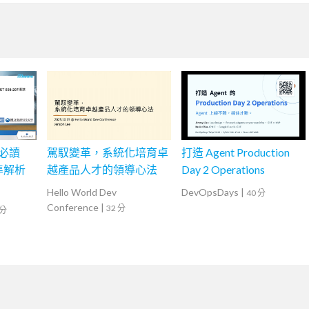
會必讀
駕馭變革，系統化培育卓
打造 Agent Production
標準解析
越產品人才的領導心法
Day 2 Operations
Hello World Dev
DevOpsDays
|
40 分
Conference
|
32 分
 分