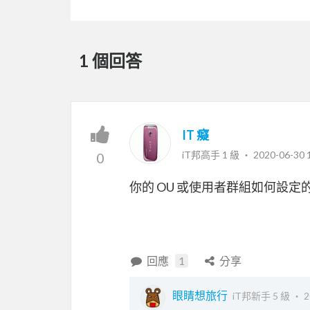
1 個回答
IT 癡
iT邦高手 1 級 ‧
2020-06-30 
0
你的 OU 或使用者群組如何設定的 
回應
1
分享
眼睛想旅行
iT邦新手 5 級 ‧
2