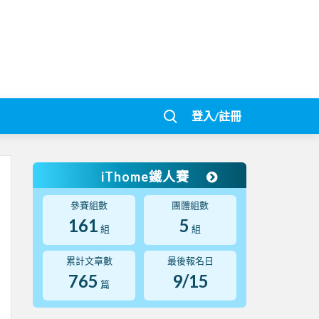
登入/註冊
iThome鐵人賽
參賽組數
團體組數
161
5
組
組
累計文章數
最後報名日
765
9/15
篇