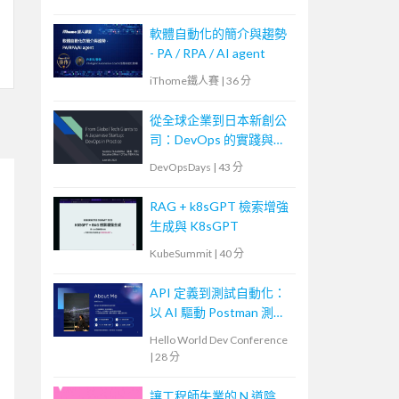
軟體自動化的簡介與趨勢
- PA / RPA / AI agent
iThome鐵人賽
|
36 分
從全球企業到日本新創公
司：DevOps 的實踐與調
整
DevOpsDays
|
43 分
RAG + k8sGPT 檢索增強
生成與 K8sGPT
KubeSummit
|
40 分
API 定義到測試自動化：
以 AI 驅動 Postman 測試
產生器
Hello World Dev Conference
|
28 分
讓工程師失業的 N 道陰