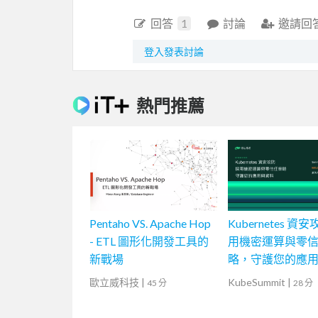
回答
1
討論
邀請回
登入發表討論
熱門推薦
Pentaho VS. Apache Hop
Kubernetes 資安
- ETL 圖形化開發工具的
用機密運算與零
新戰場
略，守護您的應
歐立威科技
|
KubeSummit
|
45 分
28 分