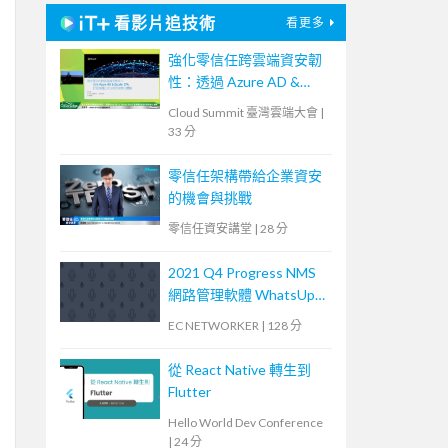
看影片追技術
看更多
強化零信任跨雲端資安韌
性：透過 Azure AD &
Zscaler ZPA 打造無縫且
Cloud Summit 臺灣雲端大會
|
安全的居家辦公體驗
33 分
零信任架構帶給企業資安
的機會與挑戰
零信任資安講堂
|
28 分
2021 Q4 Progress NMS
網路管理軟體 WhatsUp
Gold 基礎培訓課程 (2)
EC NETWORKER
|
128 分
從 React Native 轉生到
Flutter
Hello World Dev Conference
|
24 分