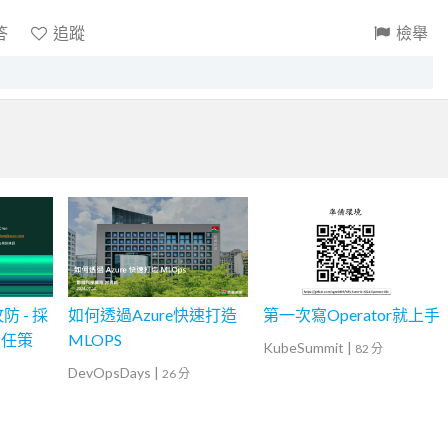
答
追蹤
檢舉
攻防 - 採
如何透過Azure快速打造
第一次寫Operator就上手
信任策
MLOPS
KubeSummit
|
82 分
用
DevOpsDays
|
26 分