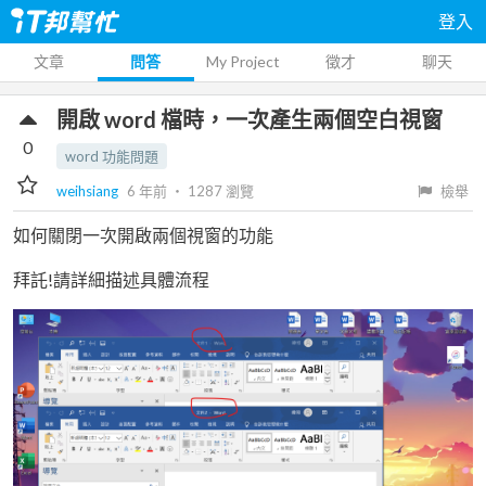
登入
文章
問答
My Project
徵才
聊天
開啟 word 檔時，一次產生兩個空白視窗
0
word 功能問題
weihsiang
6 年前
‧
1287
瀏覽
檢舉
如何關閉一次開啟兩個視窗的功能
拜託!請詳細描述具體流程