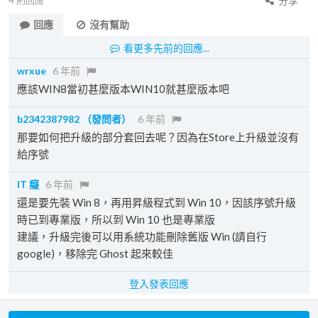
4
則回應
分享
回應
沒有幫助
看更多先前的回應...
wrxue
6 年前
應該WIN8當初甚麼版本WIN10就甚麼版本吧
b2342387982
（發問者）
6 年前
那要如何把升級的部分套回去呢？因為在Store上升級並沒有
給序號
IT 癡
6 年前
還是要先裝 Win 8，再用昇級程式到 Win 10，因該序號升級
時已到專業版，所以到 Win 10 也是專業版
建議，升級完後可以用系統功能刪除舊版 Win (請自行
google)，移除完 Ghost 起來較佳
登入發表回應