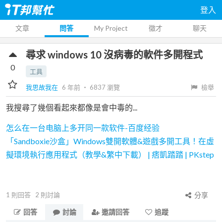
登入
文章
問答
My Project
徵才
聊天
尋求 windows 10 沒病毒的軟件多開程式
0
工具
我思故我在
6 年前
‧
6837
瀏覽
檢舉
我搜尋了幾個看起來都像是會中毒的...
怎么在一台电脑上多开同一款软件-百度经验
「Sandboxie沙盒」Windows雙開軟體&遊戲多開工具！在虛
擬環境執行應用程式（教學&繁中下載） | 痞凱踏踏 | PKstep
1
則回答
2
則討論
分享
回答
討論
邀請回答
追蹤