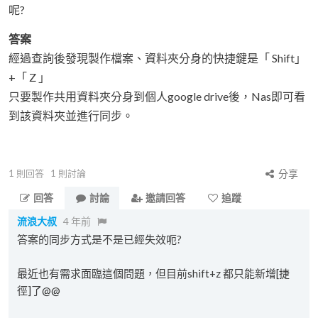
呢?
答案
經過查詢後發現製作檔案、資料夾分身的快捷鍵是「 Shift」
+「 Z 」
只要製作共用資料夾分身到個人google drive後，Nas即可看
到該資料夾並進行同步。
1
則回答
1
則討論
分享
回答
討論
邀請回答
追蹤
流浪大叔
4 年前
答案的同步方式是不是已經失效呃?
最近也有需求面臨這個問題，但目前shift+z 都只能新增[捷
徑]了@@