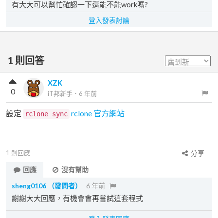
有大大可以幫忙確認一下還能不能work嗎?
登入發表討論
1
則回答
XZK
0
iT邦新手
．
6 年前
設定
rclone 官方網站
rclone sync
1
則回應
分享
回應
沒有幫助
sheng0106
（發問者）
6 年前
謝謝大大回應，有機會會再嘗試這套程式