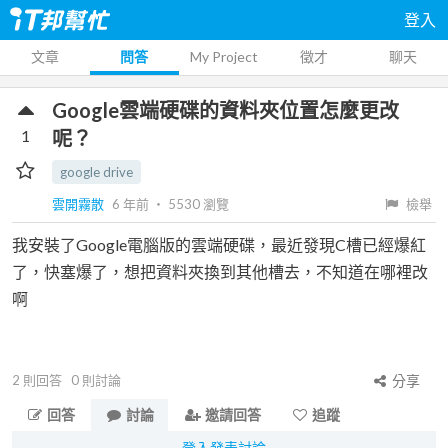
登入
文章
問答
My Project
徵才
聊天
Google雲端硬碟的資料夾位置怎麼更改
1
呢？
google drive
雲開霧散
6 年前
‧
5530
瀏覽
檢舉
我安裝了Google電腦版的雲端硬碟，最近發現C槽已經爆紅
了，快塞爆了，想把資料夾換到其他槽去，不知道在哪裡改
啊
2
則回答
0
則討論
分享
回答
討論
邀請回答
追蹤
登入發表討論