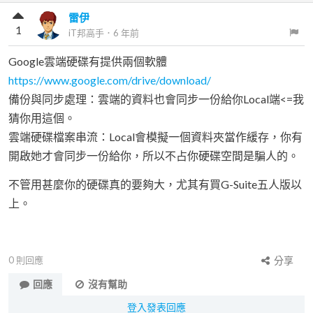
雷伊
1
iT邦高手
．
6 年前
Google雲端硬碟有提供兩個軟體
https://www.google.com/drive/download/
備份與同步處理：雲端的資料也會同步一份給你Local端<=我
猜你用這個。
雲端硬碟檔案串流：Local會模擬一個資料夾當作緩存，你有
開啟她才會同步一份給你，所以不占你硬碟空間是騙人的。
不管用甚麼你的硬碟真的要夠大，尤其有買G-Suite五人版以
上。
0
則回應
分享
回應
沒有幫助
登入發表回應