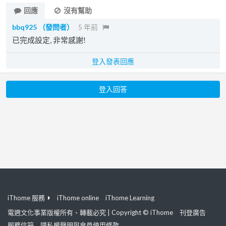
回應
沒有幫助
bbq925
（發問者）
5 年前
已完成設定, 非常感謝!
登入發表回應
登入回答
iThome 服務
iThome online
iThome Learning
電週文化事業版權所有、轉載必究 | Copyright © iThome
刊登廣告
服務信箱
隱私權聲明與會員使用條款