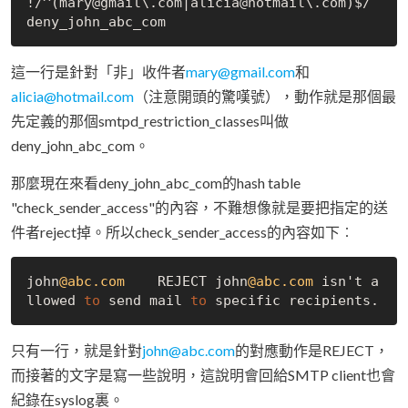
!/^(mary@gmail\.com|alicia@hotmail\.com)$/	
這一行是針對「非」收件者
mary@gmail.com
和
alicia@hotmail.com
（注意開頭的驚嘆號），動作就是那個最
先定義的那個smtpd_restriction_classes叫做
deny_john_abc_com。
那麼現在來看deny_john_abc_com的hash table
"check_sender_access"的內容，不難想像就是要把指定的送
件者reject掉。所以check_sender_access的內容如下︰
john
@abc.com
    REJECT john
@abc.com
 isn't a
llowed 
to
 send mail 
to
只有一行，就是針對
john@abc.com
的對應動作是REJECT，
而接著的文字是寫一些說明，這說明會回給SMTP client也會
紀錄在syslog裏。