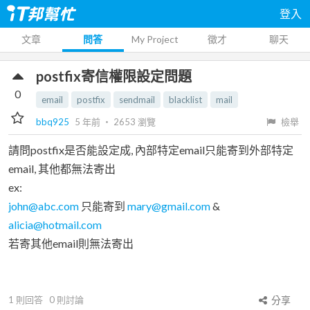
登入
文章
問答
My Project
徵才
聊天
postfix寄信權限設定問題
0
email
postfix
sendmail
blacklist
mail
bbq925
5 年前
‧
2653
瀏覽
檢舉
請問postfix是否能設定成, 內部特定email只能寄到外部特定
email, 其他都無法寄出
ex:
john@abc.com
只能寄到
mary@gmail.com
&
alicia@hotmail.com
若寄其他email則無法寄出
1
則回答
0
則討論
分享