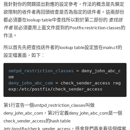
我針對你的問題提出對應的設定參考，作法的概念是先鎖定
欲限制的收件者再回頭檢查是否為指定的送件者。這兩部份
都必須要在lookup table中查找所以對於第二部份的
查找送
件者
就必須要用上面文件提到的Postfix restriction classes的
作法。
所以首先先把查找送件者的lookup table設定放在main.cf的
設定檔裏面，如下︰
smtpd_restriction_classes
 = deny_john_abc_c
deny_john_abc_com
 = check_sender_access reg
第1行宣告一個smtpd_restriction_classes叫做
deny_john_abc_com，第2行定義deny_john_abc_com是一個
check_sender_access的hash table
/etc/postfix/check_sender_access，待會我們再來看這個檔案