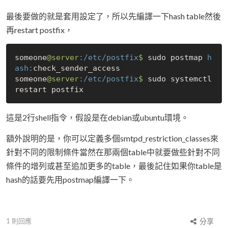
最後要做的就是套用設定了，所以先編譯一下hash table然後
再restart postfix，
someone
@server
:/etc/postfix
$ 
sudo postmap 
h
ash:
check_sender_access

someone
@server
:/etc/postfix
$ 
sudo systemctl 
這是2行shell指令，假設是在debian或ubuntu環境。
額外說明的是，你可以定義多個smtpd_restriction_classes來
針對不同的限制條件當然在那兩個table中就要做些針對不同
條件的增列或甚至追加更多的table，最後記住如果你table是
hash的話要先用postmap編譯一下。
1
則回應
分享