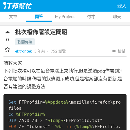
登入
文章
問答
My Project
徵才
聊天
批次檔佈署設定問題
0
軟體佈署
ektrontek
5 年前
‧
952
瀏覽
檢舉
請教大家
下列批次檔可以在每台電腦上來執行,但是透過pdq佈署到別
台電腦的時候,佈署的狀態顯示成功,但是檔案卻沒有更新,是
否有建議的調整方法
Set
 FFProfdir=
%Appdata%
\mozilla\firefox\pro
cd
%FFProfdir%
DIR
 /A:D /B > "
%Temp%
FOR
 /F "tokens=*" 
%%i
in
 (
%Temp%
\FFProfile.