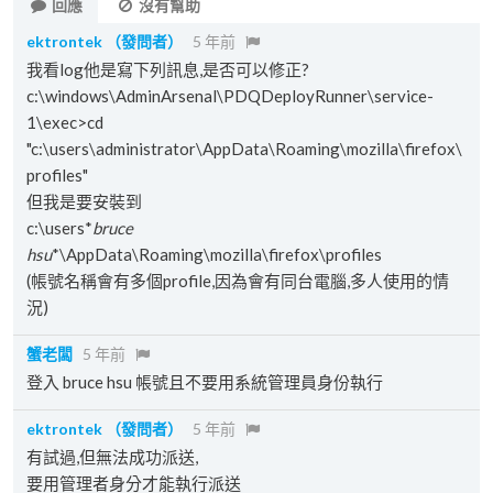
回應
沒有幫助
ektrontek
（發問者）
5 年前
我看log他是寫下列訊息,是否可以修正?
c:\windows\AdminArsenal\PDQDeployRunner\service-
1\exec>cd
"c:\users\administrator\AppData\Roaming\mozilla\firefox\
profiles"
但我是要安裝到
c:\users*
bruce
hsu
*\AppData\Roaming\mozilla\firefox\profiles
(帳號名稱會有多個profile,因為會有同台電腦,多人使用的情
況)
蟹老闆
5 年前
登入 bruce hsu 帳號且不要用系統管理員身份執行
ektrontek
（發問者）
5 年前
有試過,但無法成功派送,
要用管理者身分才能執行派送