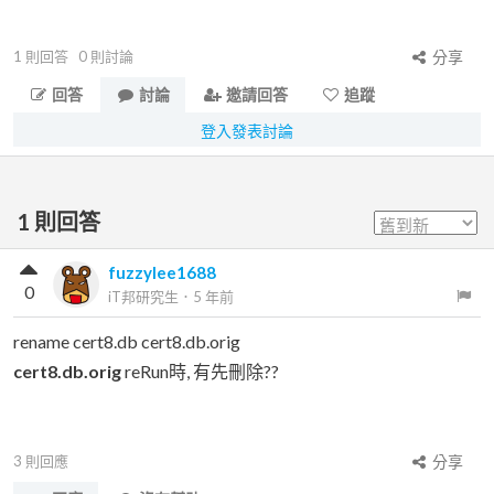
1
則回答
0
則討論
分享
回答
討論
邀請回答
追蹤
登入發表討論
1
則回答
fuzzylee1688
0
iT邦研究生
．
5 年前
rename cert8.db cert8.db.orig
cert8.db.orig
reRun時, 有先刪除??
3
則回應
分享