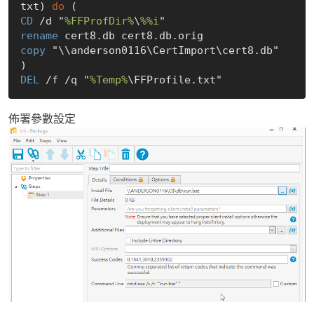
txt) 
do
CD
 /d "
%FFProfDir%
\
%%i
rename
copy
 "\\anderson0116\CertImport\cert8.db"

DEL
 /f /q "
%Temp%
佈署參數設定