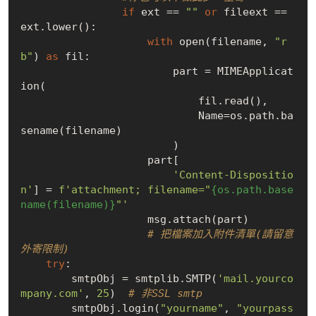
if
 ext == 
""
or
 fileext == 
ext.lower():

with
 open(filename, 
"r
b"
) 
as
 fil:

                        part = MIMEApplicat
ion(

                            fil.read(),

                            Name=os.path.ba
sename(filename)

                        )

                    part[

'Content-Dispositio
n'
] = 
f'attachment; filename="
{os.path.base
name(filename)}
"'
                    msg.attach(part) 

# 把檔案加入附件清單(請留意
外寄限制)
try
:

        smtpObj = smtplib.SMTP(
'mail.yourco
mpany.com'
, 
25
)  
# 非SSL smtp
        smtpObj.login(
"yourname"
, 
"yourpass