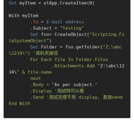
Set
 myItem = olApp.CreateItem(0)

With myItem    

        .
To
 =
        .Subject = 
"Testing"
Set
 fso= CreateObject(
"Scripting.Fi
leSystemObject"
)

Set
 Folder = fso.getfolder(
"Z:\abc
\1234\") '資料夾路徑

        For Each file In Folder.Files

                .Attachments.Add "
Z:\abc\12
34\
" & file.name

        next

        .Body = "
As per subject.
"

        .Display '測試時可以看

        .Send '測試完便不用 display, 直接send

End With
