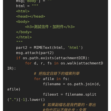
    msg[
"Body"
] = 
""
    html = 
"""

    <html>

    <head></head>

    <body>

        <h3>測試信件，加附件</h3>

    </body>

    </html>

    """
    part2 = MIMEText(html, 
'html'
)

    msg.attach(part2)

if
 os.path.exists(attachmentDIR):

for
 d, r, fs 
in
 os.walk(attachmentD
IR):  

# 把指定目錄下的檔案列舉
for
 afile 
in
 fs:

                filename = os.path.join(d, 
afile)

                fileext = filename.split
(
"."
)[
-1
].lower()

# 如果副檔名是我們要的，寄出 
#你也可以不做此步，全寄