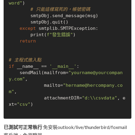
word"
)  

# 只能這樣寫死的，帳號密碼
        smtpObj.send_message(msg)

        smtpObj.quit()

except
 smtplib.SMTPException:

        print(
f"發生錯誤"
)

return
# 主程式進入點
if
 __name__ == 
'__main__'
:

    sendMail(mailfrom=
"yourname@yourcompan
y.com"
,

             mailto=
"hername@hercompany.co
m"
,

             attachmentDIR=
"d:\\csvdata"
, e
xt=
"csv"
)

已測試可正常執行
免安裝outlook/live/thunderbird/foxmail