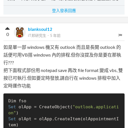
登入發表回應
blanksoul12
0
iT邦研究生
．
5 年前
如是單一部 windows 機又有 outlook 而且是長開 outlook 的
話便可用VB搭 windows 內的排程.但你沒提及你是要在那執
行???
把下面程式部份用 notepad save 再改 file format 變成 vbs, 雙
按已可執行.但如要定時發放,請自行在 windows 排程中加入
定時運作功能
Set
 olApp = CreateObject(
"outlook.applicati
on"
Set
 olApt = olApp.CreateItem(olAppointmentI