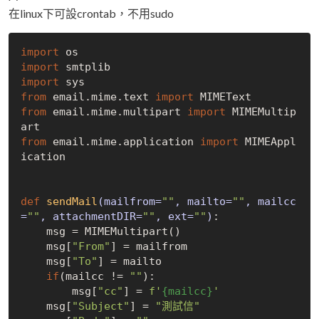
在linux下可設crontab，不用sudo
import
import
import
from
 email.mime.text 
import
from
 email.mime.multipart 
import
 MIMEMultip
from
 email.mime.application 
import
 MIMEAppl
ication

def
sendMail
(mailfrom=
""
, mailto=
""
, mailcc
=
""
, attachmentDIR=
""
, ext=
""
)
:
    msg = MIMEMultipart()

    msg[
"From"
] = mailfrom

    msg[
"To"
] = mailto

if
(mailcc != 
""
):

        msg[
"cc"
] = 
f'
{mailcc}
'
    msg[
"Subject"
] = 
"測試信"