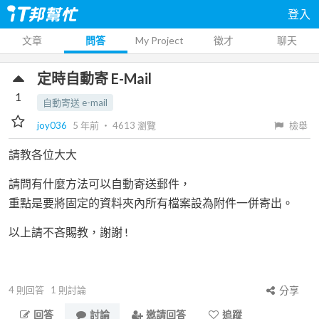
登入
文章
問答
My Project
徵才
聊天
定時自動寄 E-Mail
1
自動寄送 e-mail
joy036
5 年前
‧
4613
瀏覽
檢舉
請教各位大大
請問有什麼方法可以自動寄送郵件，
重點是要將固定的資料夾內所有檔案設為附件一併寄出。
以上請不吝賜教，謝謝 !
4
則回答
1
則討論
分享
回答
討論
邀請回答
追蹤