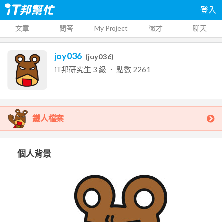
登入
文章
問答
My Project
徵才
聊天
joy036
(
joy036
)
iT邦研究生
3
級 ‧ 點數
2261
鐵人檔案
個人背景