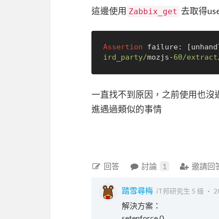
這邊使用
去取得use
Zabbix_get
Assertion
 failure: [unhand
ird_party/
mozjs
-
60
/extract
一直找不到原因，之前使用也沒
進遇過類似的事情
回答
討論
1
邀請回
踏雪尋梅
iT邦研究生 5 級 ‧
2
解決方案：
setenforce 0