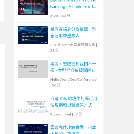
Banking - A Look Into JP
Morgan’s Cloud Journey
MWC
|
63 分
and Developer
Experience
量測雲端身分攻擊面：別
忘記那些邊緣人
Cloud Summit 臺灣雲端大會
|
28 分
老闆，您敏捷和我們不一
樣 - 大型混合敏捷團隊 (
Scrum, Kanban ) 的踩坑經
Hello World Dev Conference
驗
|
36 分
自建 K8s 環境中的高可用
性規劃和災難復原方式
KubeSummit
|
37 分
雲端郵件攻防實戰，日本
企業的生存指南