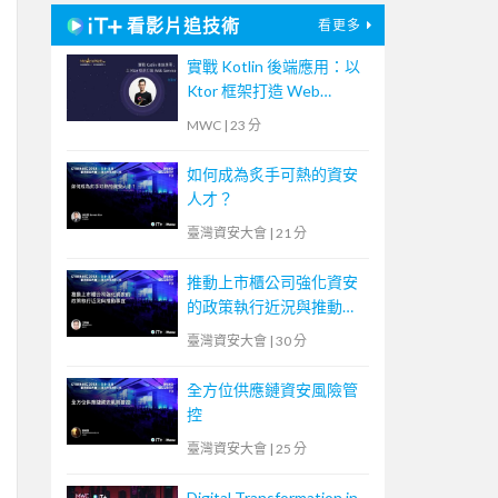
看影片追技術
看更多
實戰 Kotlin 後端應用：以
Ktor 框架打造 Web
Service
MWC
|
23 分
如何成為炙手可熱的資安
人才？
臺灣資安大會
|
21 分
推動上市櫃公司強化資安
的政策執行近況與推動事
宜
臺灣資安大會
|
30 分
全方位供應鏈資安風險管
控
臺灣資安大會
|
25 分
Digital Transformation in