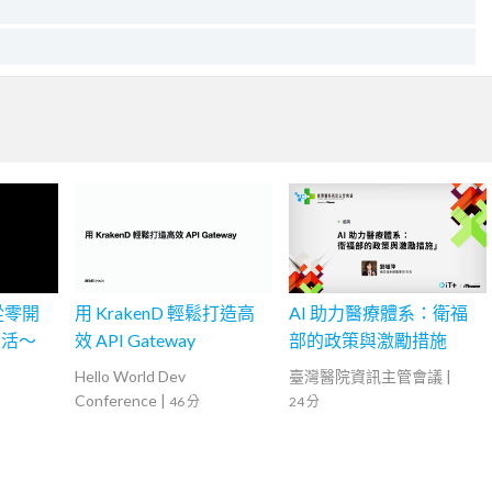
再從零開
用 KrakenD 輕鬆打造高
AI 助力醫療體系：衛福
生活～
效 API Gateway
部的政策與激勵措施
Hello World Dev
臺灣醫院資訊主管會議
|
Conference
|
46 分
24 分