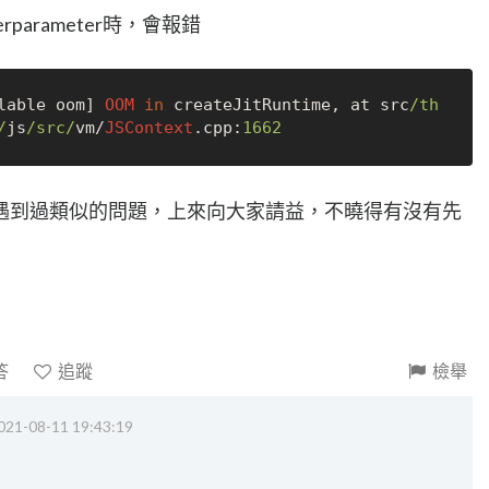
rparameter時，會報錯
lable oom] 
OOM
in
 createJitRuntime, at src
/th
/
js
/src/
vm
/
JSContext
.cpp:
1662
遇到過類似的問題，上來向大家請益，不曉得有沒有先
答
追蹤
檢舉
021-08-11 19:43:19