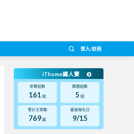
登入/註冊
iThome鐵人賽
參賽組數
團體組數
161
5
組
組
累計文章數
最後報名日
769
9/15
篇