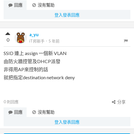
回應
沒有幫助
登入發表回應
a_yu
0
iT邦新手
．
5 年前
SSID 連上 assign 一個新 VLAN
由防火牆控管及DHCP派發
非得用AP來控制的話
就把指定destination network deny
0
則回應
分享
回應
沒有幫助
登入發表回應