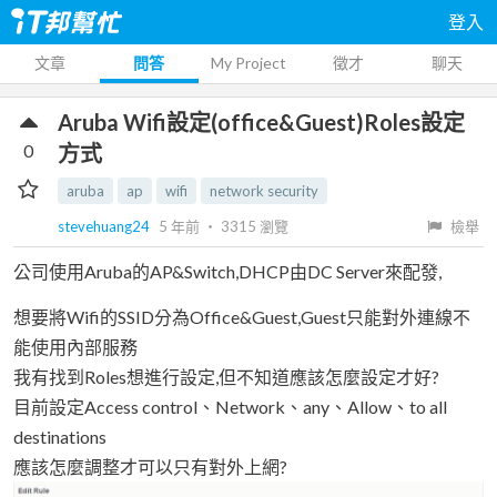
登入
文章
問答
My Project
徵才
聊天
Aruba Wifi設定(office&Guest)Roles設定
0
方式
aruba
ap
wifi
network security
stevehuang24
5 年前
‧
3315
瀏覽
檢舉
公司使用Aruba的AP&Switch,DHCP由DC Server來配發,
想要將Wifi的SSID分為Office&Guest,Guest只能對外連線不
能使用內部服務
我有找到Roles想進行設定,但不知道應該怎麼設定才好?
目前設定Access control、Network、any、Allow、to all
destinations
應該怎麼調整才可以只有對外上網?