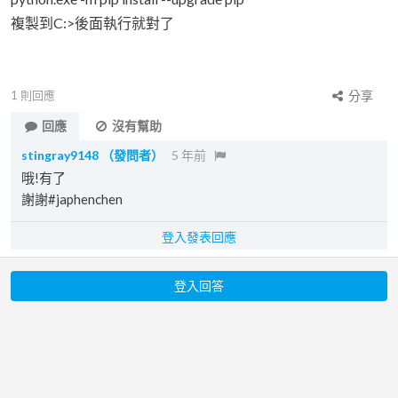
複製到C:>後面執行就對了
1
則回應
分享
回應
沒有幫助
stingray9148
（發問者）
5 年前
哦!有了
謝謝#japhenchen
登入發表回應
登入回答