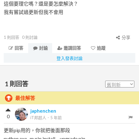
這個要理它嗎？還是要怎麼解決？
我有嘗試過更新但我不會用
1
則回答
0
則討論
分享
回答
討論
邀請回答
追蹤
登入發表討論
1
則回答
最佳解答
japhenchen
0
iT邦超人
．
5 年前
更新pip用的，你就把後面那段
python.exe -m pip install --upgrade pip