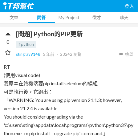
登入
文章
問答
My Project
徵才
聊天
[問題] Python的PIP更新
0
#python
stingray9148
5 年前
‧
23242
瀏覽
檢舉
RT
(使用visual code)
我原本在終機端要pip install selenium的模組
可是執行後，它跑出：
「WARNING: You are using pip version 21.1.3; however,
version 21.2.4 is available.
You should consider upgrading via the
'c:\users\sting\appdata\local\programs\python\python39\py
thon.exe -m pip install --upgrade pip' command.」