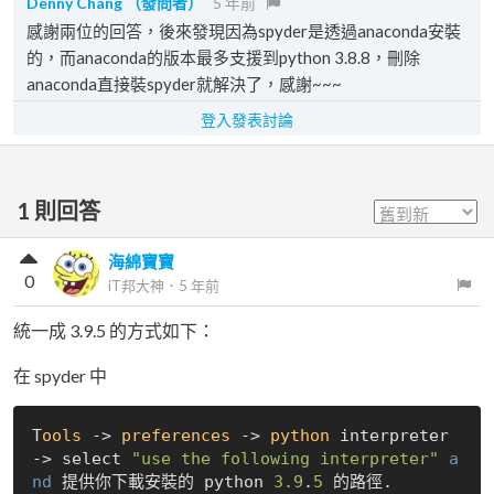
Denny Chang
（發問者）
5 年前
感謝兩位的回答，後來發現因為spyder是透過anaconda安裝
的，而anaconda的版本最多支援到python 3.8.8，刪除
anaconda直接裝spyder就解決了，感謝~~~
登入發表討論
1
則回答
海綿寶寶
0
iT邦大神
．
5 年前
統一成 3.9.5 的方式如下：
在 spyder 中
T
ools
 ->
preferences
 ->
python
 interpreter 
->
 select 
"use the following interpreter"
a
nd
 提供你下載安裝的 python 
3.9
.
5