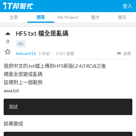
登入
文章
問答
My Project
徵才
聊天
HFS txt 檔全是亂碼
0
hfs
twkuan416
5 年前
‧
1161
瀏覽
檢舉
我把中文的.txt檔上傳到HFS新版(
2.4.0 RC6
)之後
裡面全部變成亂碼
這裡附上一個範例
awa.txt
結果變成