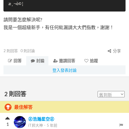
請問要怎麼解決呢?
我是一個超級新手，有任何紕漏請大大們指教，謝謝！
2
則回答
0
則討論
分享
回答
討論
邀請回答
追蹤
登入發表討論
2
則回答
最佳解答
㊣浩瀚星空㊣
1
iT邦大神
．
5 年前