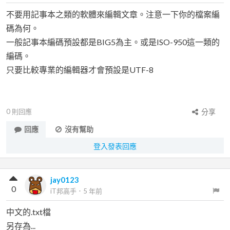
不要用記事本之類的軟體來編輯文章。注意一下你的檔案編
碼為何。
一般記事本編碼預設都是BIG5為主。或是ISO-950這一類的
編碼。
只要比較專業的編輯器才會預設是UTF-8
0
則回應
分享
回應
沒有幫助
登入發表回應
jay0123
0
iT邦高手
．
5 年前
中文的.txt檔
另存為...