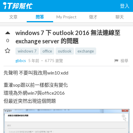
登入
文章
問答
My Project
徵才
聊天
windows 7 下 outlook 2016 無法連線至
0
exchange server 的問題
windows 7
office
outlook
exchange
gbbcs
5 年前
‧
6775
瀏覽
檢舉
先聲明 不要叫我改用win10 xdd
重灌sop跟以前一樣都沒有變化
環境為外網win7與office2016
但最近突然出現這個問題