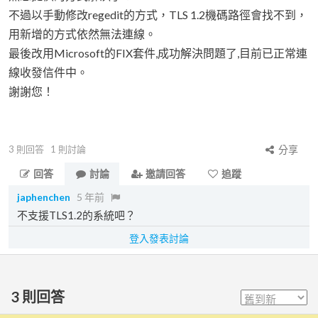
不過以手動修改regedit的方式，TLS 1.2機碼路徑會找不到，
用新增的方式依然無法連線。
最後改用Microsoft的FIX套件,成功解決問題了,目前已正常連
線收發信件中。
謝謝您！
3
則回答
1
則討論
分享
回答
討論
邀請回答
追蹤
japhenchen
5 年前
不支援TLS1.2的系統吧？
登入發表討論
3
則回答