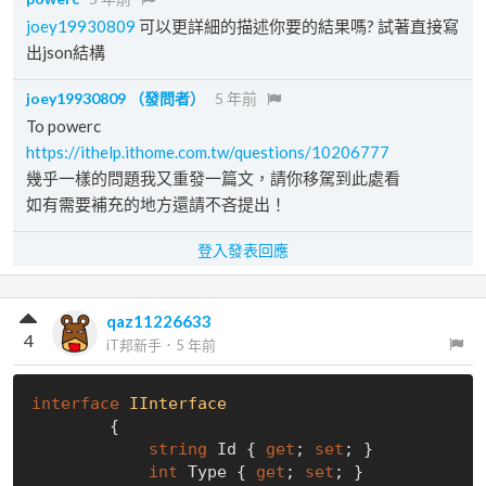
joey19930809
可以更詳細的描述你要的結果嗎? 試著直接寫
出json結構
joey19930809
（發問者）
5 年前
To powerc
https://ithelp.ithome.com.tw/questions/10206777
幾乎一樣的問題我又重發一篇文，請你移駕到此處看
如有需要補充的地方還請不吝提出！
登入發表回應
qaz11226633
4
iT邦新手
．
5 年前
interface
IInterface
        {

string
 Id { 
get
; 
set
; }

int
 Type { 
get
; 
set
; }
