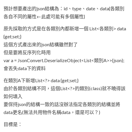
預計想要產出的json結構為：id、type、date、data{各類別
各自不同的屬性←此處可能有多個屬性}
原先採取的方式是在各類別內都新增一個 List<各類別> data
{get;set;}
這個方式產出來的json結構雖然對了
但是要將反序列化時用
var a = JsonConvert.DeserializeObject<List<類別A>>(json);
會丟失data下的資料
在類別A下新增List<?> data {get;set;}
由於各類別結構不同，這個List<?>的類別(class)就不曉得該
如何填入
要保持json的結構一致的話沒辦法指定各類別的結構並將
data更名(無法共用物件名稱data，還是可以？)
目標是：