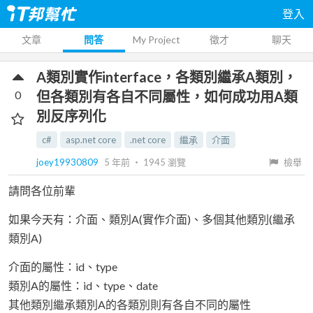
登入
文章
問答
My Project
徵才
聊天
A類別實作interface，各類別繼承A類別，
0
但各類別有各自不同屬性，如何成功用A類
別反序列化
c#
asp.net core
.net core
繼承
介面
joey19930809
5 年前
‧
1945
瀏覽
檢舉
請問各位前輩
如果今天有：介面、類別A(實作介面)、多個其他類別(繼承
類別A)
介面的屬性：id、type
類別A的屬性：id、type、date
其他類別繼承類別A的各類別則有各自不同的屬性