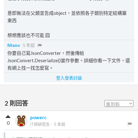
意即無法在父類宣告成object，並依照各子類別特定結構塞
東西
想想應該也不可能 囧
fillano
5 年前
你要自己寫JsonConverter，然後傳給
JsonConvert.Deserialize()當作參數。詳細你看一下文件，還
有網上找一找怎麼寫。
登入發表討論
2
則回答
powerc
0
iT邦研究生
．
5 年前