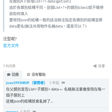
在類別A下新增List<?> data {get;set;}
由於各類別結構不同，這個List<?>的類別(class)就不曉得
該如何填入
要保持json的結構一致的話沒辦法指定各類別的結構並將
data更名(無法共用物件名稱data，還是可以？)
泛型呢?
官方文件
3
則回應
分享
回應
沒有幫助
joey19930809
（發問者）
5 年前
在父類別宣告List<子類別> data ← 名稱無法重複使用在每一
個子類別上
這樣json的結構就會亂掉了...
powerc
5 年前