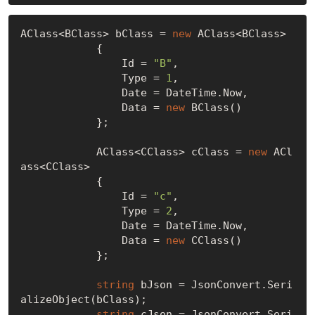
AClass<BClass> bClass = 
new
 AClass<BClass>

            {

                Id = 
"B"
,

                Type = 
1
,

                Date = DateTime.Now,

                Data = 
new
 BClass()

            };

            AClass<CClass> cClass = 
new
 ACl
ass<CClass>

            {

                Id = 
"c"
,

                Type = 
2
,

                Date = DateTime.Now,

                Data = 
new
 CClass()

            };

string
 bJson = JsonConvert.Seri
alizeObject(bClass);

string
 cJson = JsonConvert.Seri