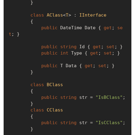
        }

class
AClass
<
T
> : 
IInterface
        {

public
 DateTime Date { 
get
; 
se
t
; }

public
string
 Id { 
get
; 
set
; }

public
int
 Type { 
get
; 
set
; }

public
 T Data { 
get
; 
set
; }

        }

class
BClass
        {

public
string
 str = 
"IsBClass"
;

        }

class
CClass
        {

public
string
 str = 
"IsCClass"
;
