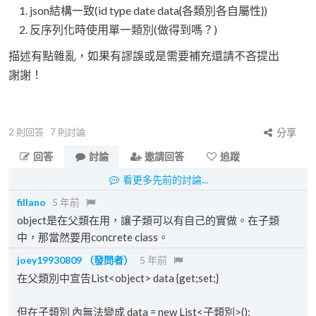
json結構一致(id type date data{各類別各自屬性})
反序列化時使用單一類別(做得到嗎？)
描述有點雜亂，如果有謬誤或是需要補充還請不吝提出
謝謝！
2
則回答
7
則討論
分享
回答
討論
邀請回答
追蹤
看更多先前的討論...
fillano
5 年前
object是在父類在用，讓子類可以有自己的實做。在子類
中，那當然要用concrete class。
joey19930809
（發問者）
5 年前
在父類別中宣告List<object> data {get;set;}
但在子類別 內無法變成 data = new List<子類別>();