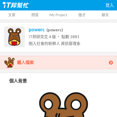
登入
文章
問答
My Project
徵才
聊天
powerc
(
powerc
)
iT邦研究生
4
級 ‧ 點數
1881
剛入社會的新鮮人
資訊管理系
鐵人檔案
個人背景