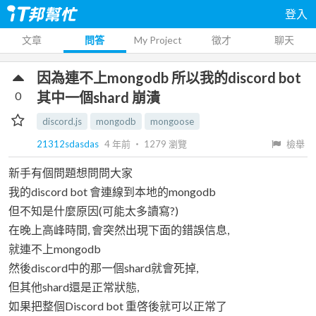
登入
文章
問答
My Project
徵才
聊天
因為連不上mongodb 所以我的discord bot
0
其中一個shard 崩潰
discord.js
mongodb
mongoose
21312sdasdas
4 年前
‧
1279
瀏覽
檢舉
新手有個問題想問問大家
我的discord bot 會連線到本地的mongodb
但不知是什麼原因(可能太多讀寫?)
在晚上高峰時間, 會突然出現下面的錯誤信息,
就連不上mongodb
然後discord中的那一個shard就會死掉,
但其他shard還是正常狀態,
如果把整個Discord bot 重啓後就可以正常了