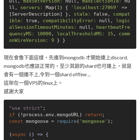
ull
, 
maxSetVersion:
null
, 
maxElectionId:
nu
ll
, 
servers:
 Map(
1
) { 
'localhost:27069'
 => 
[ServerDescription] }, 
stale:
false
, 
compat
ible:
true
, 
compatibilityError:
null
, 
logic
alSessionTimeoutMinutes:
null
, 
heartbeatFre
quencyMS:
10000
, 
localThresholdMS:
15
, 
comm
onWireVersion:
9
現在會像下面這樣，先連到mongodb 才開始連上discord.
mongodb也應該正常的，至少其餘的shard也可連上，就是
會有一個連不上,令到一個shard offline ...
這架在一個VPS的linux上。
感謝大家
"use strict"
if
 (!process.env.mongoURL) 
return
const
 mongoose = 
require
(
'mongoose'
);

(
async
 (
) => {
