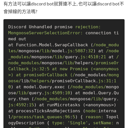
有方法可以讓discord bot就算連不上, 也可以讓discord bot不
會掉線的方法嗎?
Discord Unhandled promise 
rejection:
MongooseServerSelectionError:
 connection ti
med out 

at Function.Model.$wrapCallback (
/node_modu
les/
mongoose
/lib/
model.
js:
5087
:
32
) at 
/node
_modules/
mongoose
/lib/
query.
js:
4510
:
21
 at 
/
node_modules/
mongoose
/lib/
helpers
/promiseOr
Callback.js:32:5 at new Promise (<anonymous
>) at promiseOrCallback (/
node_modules
/mong
oose/
lib
/helpers/
promiseOrCallback.
js:
31
:
1
0
) at model.Query.exec (
/node_modules/
mongo
ose
/lib/
query.
js:
4509
:
10
) at model.Query.Qu
ery.then (
/node_modules/
mongoose
/lib/
query.
js:
4592
:
15
) at runMicrotasks (<anonymous>) 
at processTicksAndRejections (
node:
interna
l
/process/
task_queues:
96
:
5
) { 
reason:
 Topol
ogyDescription { 
type:
'Single'
, 
setName:
n