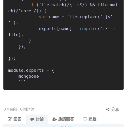
if
 (
file.match(
/\.js$/
) && file.mat
ch(
/^core-/
)
) {

var
 name = file.replace(
'.js', 
''
);

            exports[name] = 
require
(
'./' + 
file
);

        }

    }
);

}
);

module
.
exports
 = {

mongoose
0
則回答
0
則討論
分享
回答
討論
邀請回答
追蹤