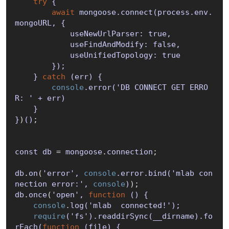
try
 {

await
 mongoose.connect(
process.env.
mongoURL, {

            useNewUrlParser: 
true
,

            useFindAndModify: 
false
,

            useUnifiedTopology: 
true
        }
);

    } 
catch
 (
err
) {

console
.error(
'DB CONNECT GET ERRO
R: ' + err
)

    }

}
)
()
;

const
db
 = 
mongoose
.
connection
;

db
.
on
(
'error', 
console
.error.bind(
'mlab con
nection error:', 
console
)
db
.
once
(
'open', 
function
 (
) {

console
.log(
'mlab  connected!'
);

require
(
'fs'
).readdirSync(
__dirname
).fo
rEach(
function
 (
file
) {
