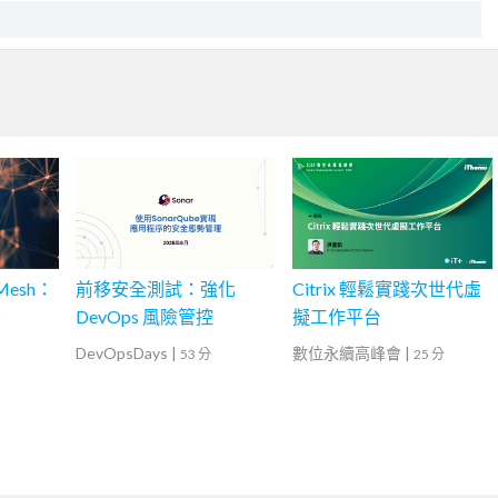
Mesh：
前移安全測試：強化
Citrix 輕鬆實踐次世代虛
署
DevOps 風險管控
擬工作平台
DevOpsDays
|
數位永續高峰會
|
53 分
25 分