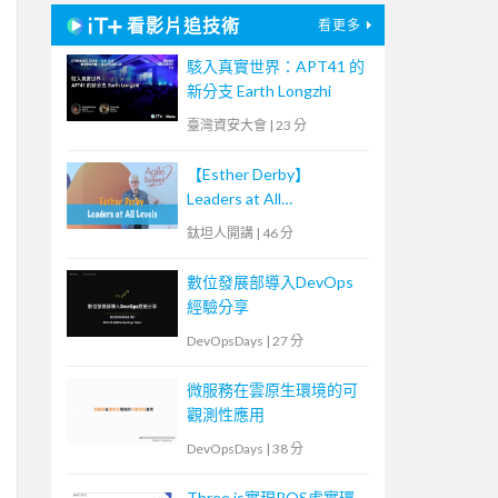
看影片追技術
看更多
駭入真實世界：APT41 的
新分支 Earth Longzhi
臺灣資安大會
|
23 分
【Esther Derby】
Leaders at All
Levels（Agile summit
鈦坦人開講
|
46 分
'23）｜TITANSOFT 鈦坦
科技
數位發展部導入DevOps
經驗分享
DevOpsDays
|
27 分
微服務在雲原生環境的可
觀測性應用
DevOpsDays
|
38 分
Three.js實現ROS虛實環