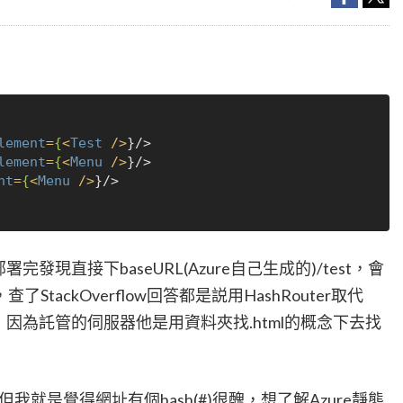
lement
=
{
<
Test
 />
}/>

lement
=
{
<
Menu
 />
}/>

nt
=
{
<
Menu
 />
}/>

部署完發現直接下baseURL(Azure自己生成的)/test，會
tackOverflow回答都是説用HashRouter取代
以解決，因為託管的伺服器他是用資料夾找.html的概念下去找
，但我就是覺得網址有個hash(#)很醜，想了解Azure靜態