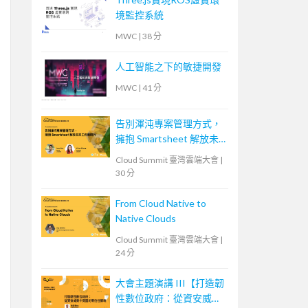
境監控系統
MWC
|
38 分
人工智能之下的敏捷開發
MWC
|
41 分
告別渾沌專案管理方式，
擁抱 Smartsheet 解放未
來工作新時代
Cloud Summit 臺灣雲端大會
|
30 分
From Cloud Native to
Native Clouds
Cloud Summit 臺灣雲端大會
|
24 分
大會主題演講 III【打造韌
性數位政府：從資安威脅