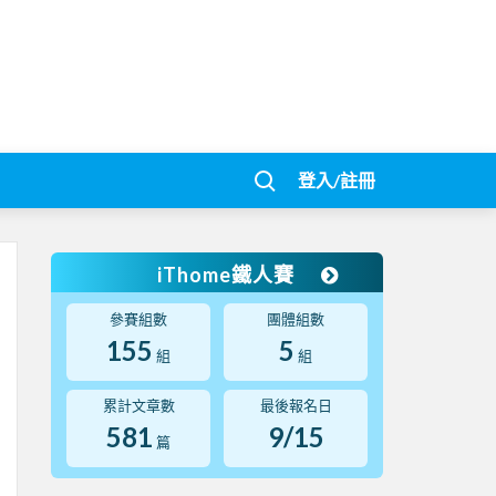
登入/註冊
iThome鐵人賽
參賽組數
團體組數
155
5
組
組
累計文章數
最後報名日
581
9/15
篇