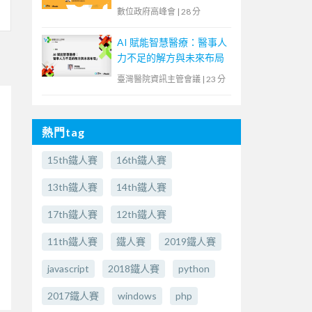
中突圍的零信任策略】
數位政府高峰會
|
28 分
AI 賦能智慧醫療：醫事人
力不足的解方與未來布局
臺灣醫院資訊主管會議
|
23 分
熱門tag
15th鐵人賽
16th鐵人賽
13th鐵人賽
14th鐵人賽
17th鐵人賽
12th鐵人賽
11th鐵人賽
鐵人賽
2019鐵人賽
javascript
2018鐵人賽
python
2017鐵人賽
windows
php