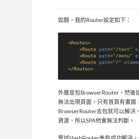
如題，我的Router設定如下：
<
Routes
>
<
Route
path
=
"/test"
e
<
Route
path
=
"/menu"
e
<
Route
path
=
"/"
eleme
</
Routes
>
外層是包BrowserRouter，然後
無法出現頁面，只有首頁有畫面，查了S
BrowserRouter去包就可
資源，所以SPA他會無法判斷。
嘗試HashRouter後有成功解決