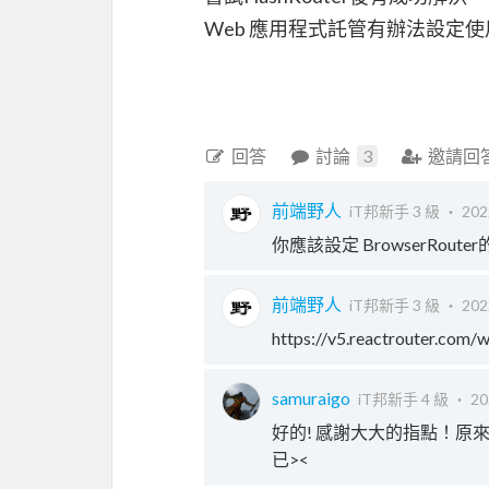
Web 應用程式託管有辦法設定使用B
回答
討論
3
邀請回
前端野人
iT邦新手 3 級 ‧
202
你應該設定 BrowserRouter
前端野人
iT邦新手 3 級 ‧
202
https://v5.reactrouter.com
samuraigo
iT邦新手 4 級 ‧
20
好的! 感謝大大的指點！原來
已><