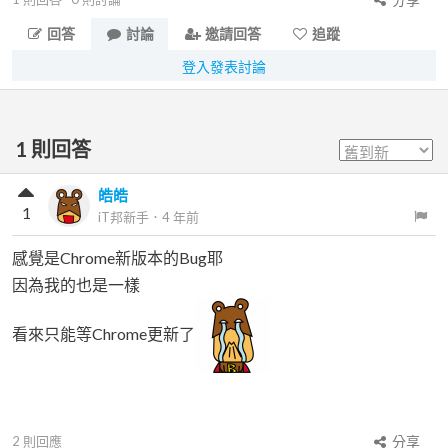
回答
討論
邀請回答
追蹤
登入發表討論
1
則回答
皓皓
1
iT邦新手
．
4 年前
感覺是Chrome新版本的Bug耶
因為我的也是一樣
看來只能等Chrome更新了
2
則回應
分享