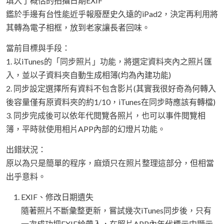
填入了概估的拍攝日期EXIF
鑑於手邊有台性能近乎報廢歷史久遠的iPad2，決定再利用將
其轉為電子相框，放到老家讓長者回味。
當前目標與手段：
1. 以iTunes的「同步照片」功能，將選定資料夾內之照片匯
入，並以子資料夾自動生成相簿(均為內建功能)
2. 同步設定選擇所有資料不包含影片(其實我很好奇為何轉入
後容量僅有原資料夾的約1/10，iTunes在同步時應該有轉檔)
3. 同步完成後可以依年代閱覽各照片，也可以事件閱覽相
簿，平時就使用相片APP內部的幻燈片功能。
出錯狀況：
原以為只是簡單的程序，麻煩只在照片整理這部分，但相當
出乎意料。
EXIF、修改日期遺失
隨著照片不斷彙整更新，嘗試幾次iTunes同步後，只有
一次成功把EXIF給帶入，在照片APP內年代標示中顯示