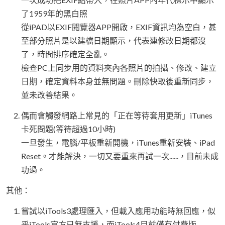
了1959年的黑白照
從iPAD以EXIF閱覽器APP開啟，EXIF資訊均為空白，甚
至部分照片是以建檔日期顯示，代表連修改日期都沒
了，時間排序確定全亂。
檢查PC上同步用的資料夾內各照片的拍攝、修改、建立
日期，確定資料本身並無問題。刪除快取後重新同步，
並未改善結果。
偶而會觸發網路上常見的「正在等待套用更新」iTunes
卡死問題(等待超過10小時)
一旦發生，電腦/平板重新開機，iTunes重新安裝、iPad
Reset。才能解決，一切又要重來再試一次......，目前未成
功過。
其他：
嘗試以iTools3處理匯入，但載入應用功能時無回應，似
乎iTools官方已無支援，而iTools4目前僅有付費版