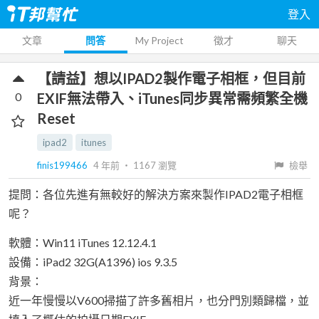
登入
文章
問答
My Project
徵才
聊天
【請益】想以IPAD2製作電子相框，但目前
0
EXIF無法帶入、iTunes同步異常需頻繁全機
Reset
ipad2
itunes
finis199466
4 年前
‧
1167
瀏覽
檢舉
提問：各位先進有無較好的解決方案來製作IPAD2電子相框
呢？
軟體：Win11 iTunes 12.12.4.1
設備：iPad2 32G(A1396) ios 9.3.5
背景：
近一年慢慢以V600掃描了許多舊相片，也分門別類歸檔，並