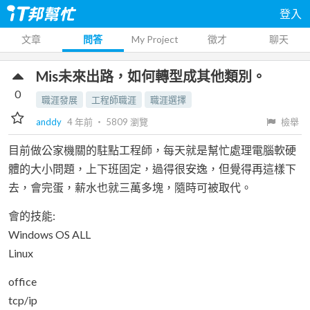
登入
文章
問答
My Project
徵才
聊天
Mis未來出路，如何轉型成其他類別。
0
職涯發展
工程師職涯
職涯選擇
anddy
4 年前
‧
5809
瀏覽
檢舉
目前做公家機關的駐點工程師，每天就是幫忙處理電腦軟硬
體的大小問題，上下班固定，過得很安逸，但覺得再這樣下
去，會完蛋，薪水也就三萬多塊，隨時可被取代。
會的技能:
Windows OS ALL
Linux
office
tcp/ip