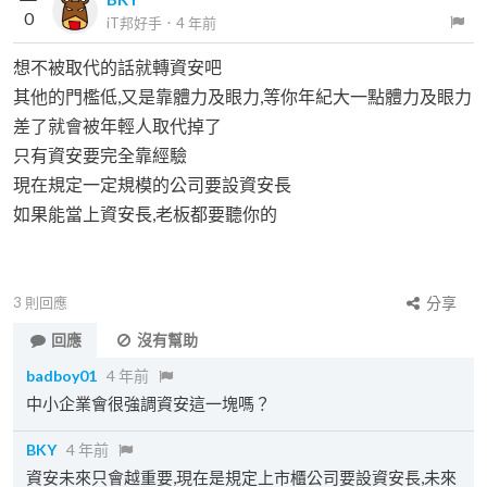
0
iT邦好手
．
4 年前
想不被取代的話就轉資安吧
其他的門檻低,又是靠體力及眼力,等你年紀大一點體力及眼力
差了就會被年輕人取代掉了
只有資安要完全靠經驗
現在規定一定規模的公司要設資安長
如果能當上資安長,老板都要聽你的
3
則回應
分享
回應
沒有幫助
badboy01
4 年前
中小企業會很強調資安這一塊嗎？
BKY
4 年前
資安未來只會越重要,現在是規定上市櫃公司要設資安長,未來