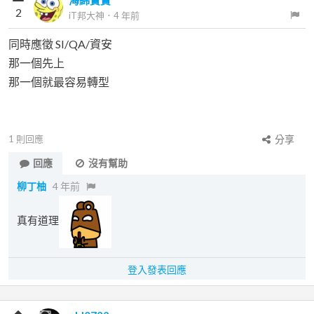
海綿寶寶
2
iT邦大神
．
4 年前
同時應徵 SI/QA/資安
那一個先上
那一個就最容易轉型
1
則回應
分享
回應
沒有幫助
柳丁柚
4 年前
真有道理
登入發表回應