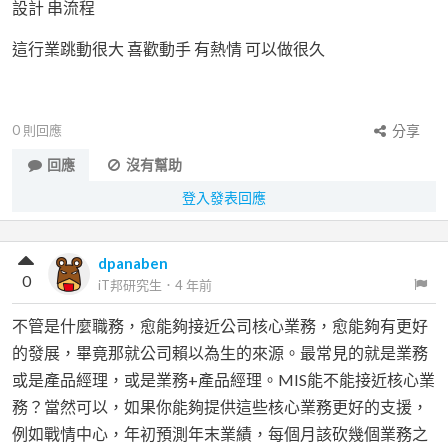
設計 串流程
這行業跳動很大 喜歡動手 有熱情 可以做很久
0
則回應
分享
回應
沒有幫助
登入發表回應
dpanaben
0
iT邦研究生
．
4 年前
不管是什麼職務，愈能夠接近公司核心業務，愈能夠有更好
的發展，畢竟那就公司賴以為生的來源。最常見的就是業務
或是產品經理，或是業務+產品經理。MIS能不能接近核心業
務？當然可以，如果你能夠提供這些核心業務更好的支援，
例如戰情中心，年初預測年末業績，每個月該砍幾個業務之