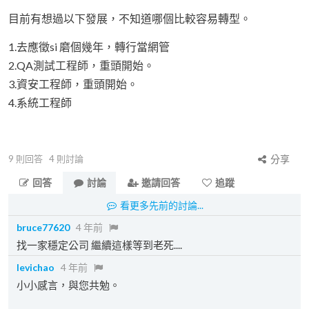
目前有想過以下發展，不知道哪個比較容易轉型。
1.去應徵si 磨個幾年，轉行當網管
2.QA測試工程師，重頭開始。
3.資安工程師，重頭開始。
4.系統工程師
9
則回答
4
則討論
分享
回答
討論
邀請回答
追蹤
看更多先前的討論...
bruce77620
4 年前
找一家穩定公司 繼續這樣等到老死....
levichao
4 年前
小小感言，與您共勉。