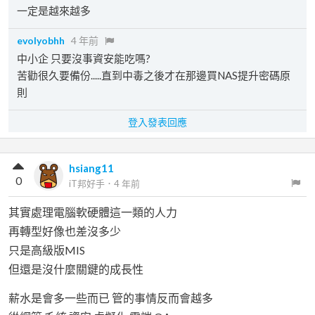
一定是越來越多
evolyobhh
4 年前
中小企 只要沒事資安能吃嗎?
苦勸很久要備份.....直到中毒之後才在那邊買NAS提升密碼原
則
登入發表回應
hsiang11
0
iT邦好手
．
4 年前
其實處理電腦軟硬體這一類的人力
再轉型好像也差沒多少
只是高級版MIS
但還是沒什麼關鍵的成長性
薪水是會多一些而已 管的事情反而會越多