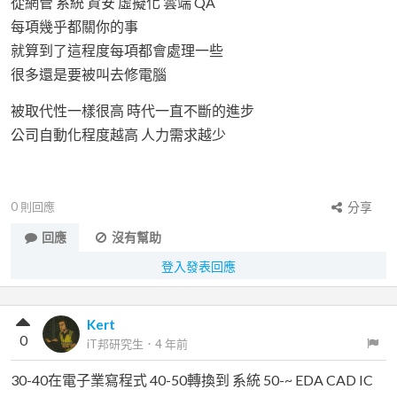
從網管 系統 資安 虛擬化 雲端 QA
每項幾乎都關你的事
就算到了這程度每項都會處理一些
很多還是要被叫去修電腦
被取代性一樣很高 時代一直不斷的進步
公司自動化程度越高 人力需求越少
0
則回應
分享
回應
沒有幫助
登入發表回應
Kert
0
iT邦研究生
．
4 年前
30-40在電子業寫程式 40-50轉換到 系統 50-~ EDA CAD IC