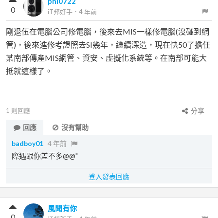
phl0722
0
iT邦好手
．
4 年前
剛退伍在電腦公司修電腦，後來去MIS一樣修電腦(沒碰到網
管)，後來進修考證照去SI幾年，繼續深造，現在快50了擔任
某南部傳產MIS網管、資安、虛擬化系統等。在南部可能大
抵就這樣了。
1
則回應
分享
回應
沒有幫助
badboy01
4 年前
際遇跟你差不多@@"
登入發表回應
風聞有你
0