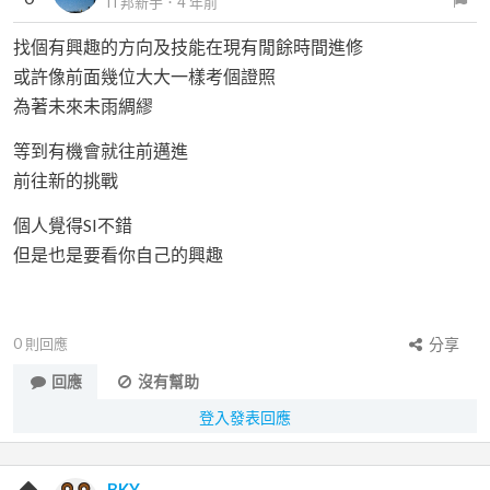
iT邦新手
．
4 年前
找個有興趣的方向及技能在現有閒餘時間進修
或許像前面幾位大大一樣考個證照
為著未來未雨綢繆
等到有機會就往前邁進
前往新的挑戰
個人覺得SI不錯
但是也是要看你自己的興趣
0
則回應
分享
回應
沒有幫助
登入發表回應
BKY