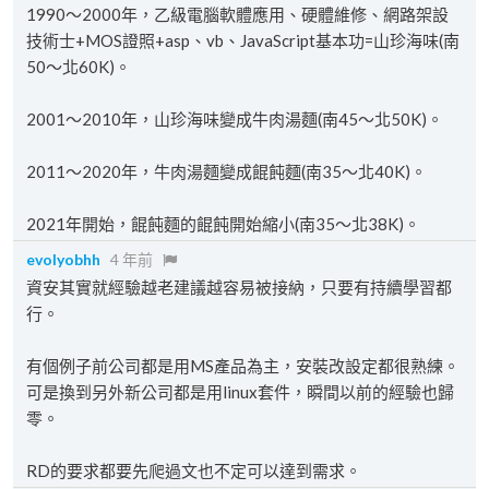
1990～2000年，乙級電腦軟體應用、硬體維修、網路架設
技術士+MOS證照+asp、vb、JavaScript基本功=山珍海味(南
50～北60K)。
2001～2010年，山珍海味變成牛肉湯麵(南45～北50K)。
2011～2020年，牛肉湯麵變成餛飩麵(南35～北40K)。
2021年開始，餛飩麵的餛飩開始縮小(南35～北38K)。
evolyobhh
4 年前
資安其實就經驗越老建議越容易被接納，只要有持續學習都
行。
有個例子前公司都是用MS產品為主，安裝改設定都很熟練。
可是換到另外新公司都是用linux套件，瞬間以前的經驗也歸
零。
RD的要求都要先爬過文也不定可以達到需求。