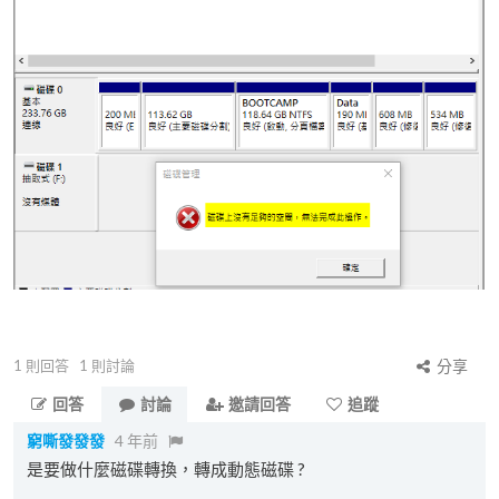
1
則回答
1
則討論
分享
回答
討論
邀請回答
追蹤
窮嘶發發發
4 年前
是要做什麼磁碟轉換，轉成動態磁碟 ?