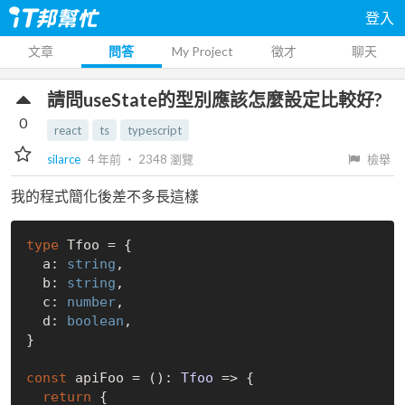
登入
文章
問答
My Project
徵才
聊天
請問useState的型別應該怎麼設定比較好?
0
react
ts
typescript
silarce
4 年前
‧
2348
瀏覽
檢舉
我的程式簡化後差不多長這樣
type
 Tfoo = {

  a: 
string
,

  b: 
string
,

  c: 
number
,

  d: 
boolean
,

}

const
 apiFoo = (): 
Tfoo
 =>
 {

return
 {
