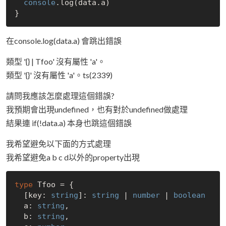
console
.log(data.a)

在console.log(data.a) 會跳出錯誤
類型 '{} | Tfoo' 沒有屬性 'a'。
類型 '{}' 沒有屬性 'a'。ts(2339)
請問我應該怎麼處理這個錯誤?
我預期會出現undefined，也有對於undefined做處理
結果連 if(!data.a) 本身也跳這個錯誤
我希望避免以下面的方式處理
我希望避免a b c d以外的property出現
type
 Tfoo = {

  [key: 
string
]: 
string
 | 
number
 | 
boolean
  a: 
string
,

  b: 
string
,
