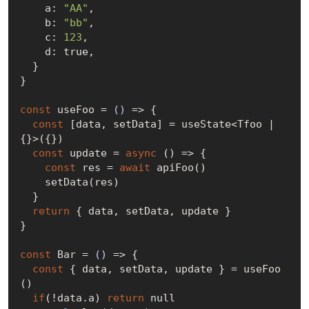
    a: 
"AA"
,

    b: 
"bb"
,

    c: 
123
,

    d: 
true
,

  }

}

const
 useFoo = 
()
 =>
 {

const
 [data, setData] = useState<Tfoo | 
{}>({})

const
 update = 
async
 () => {

const
 res = 
await
 apiFoo()

    setData(res)

  }

return
 { data, setData, update }

}

const
 Bar = 
()
 =>
 {

const
 { data, setData, update } = useFoo
()

if
(!data.a) 
return
null