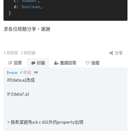
  c: 
number
,

  d: 
boolean
,

求各位經驗分享，謝謝
1
則回答
2
則討論
分享
回答
討論
邀請回答
追蹤
froce
4 年前
if(!data.a)改成
if (!data?.a)
> 我希望避免a b c d以外的property出現