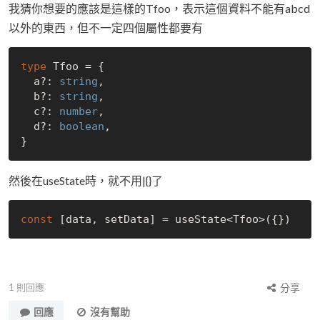
我猜你想要的應該是這樣的Tfoo，表示這個資料不能有abcd
以外的東西，但不一定四個屬性都要有
type
 Tfoo = {

  a?: 
string
,

  b?: 
string
,

  c?: 
number
,

  d?: 
boolean
,

然後在useState時，就不用|{}了
const
1
則回應
分享
回應
沒有幫助