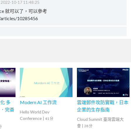
‧
2022-10-17 11:48:25
ounce 就可以了，可以參考
w/articles/10285456
化 多
Modern AI 工作流
雲端郵件攻防實戰，日本
局．完善
企業的生存指南
Hello World Dev
Conference
|
41 分
Cloud Summit 臺灣雲端大
會
|
28 分
分