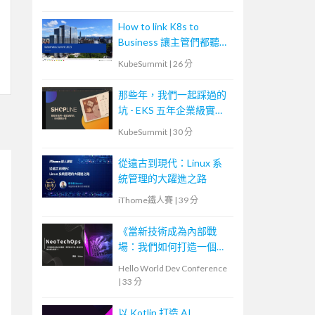
How to link K8s to
Business 讓主管們都聽得
懂
KubeSummit
|
26 分
那些年，我們一起踩過的
坑 - EKS 五年企業級實戰
分享
KubeSummit
|
30 分
從遠古到現代：Linux 系
統管理的大躍進之路
iThome鐵人賽
|
39 分
《當新技術成為內部戰
場：我們如何打造一個能
共生的技術生態圈？》—
Hello World Dev Conference
NeoTech Ops
|
33 分
以 Kotlin 打造 AI