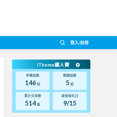
登入/註冊
iThome鐵人賽
參賽組數
團體組數
146
5
組
組
累計文章數
最後報名日
514
9/15
篇