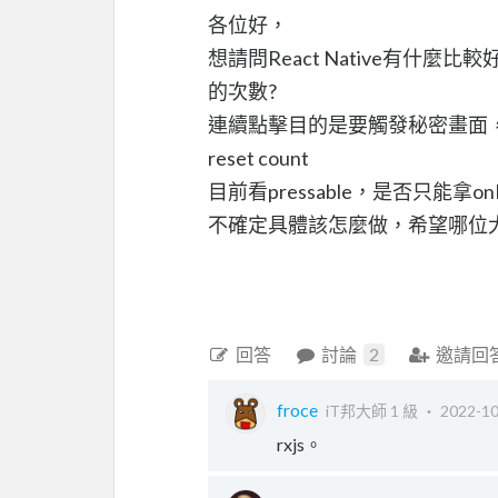
各位好，
想請問React Native有什
的次數?
連續點擊目的是要觸發秘密畫面
reset count
目前看pressable，是否只能拿onP
不確定具體該怎麼做，希望哪位
回答
討論
2
邀請回
froce
iT邦大師 1 級 ‧
2022-10
rxjs。