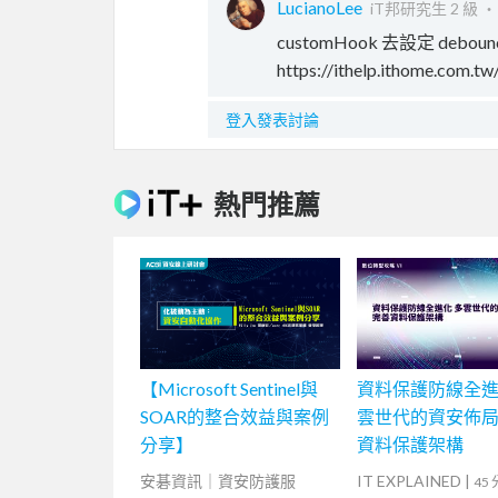
LucianoLee
iT邦研究生 2 級 
customHook 去設定 deb
https://ithelp.ithome.com.t
登入發表討論
熱門推薦
【Microsoft Sentinel與
資料保護防線全進
SOAR的整合效益與案例
雲世代的資安佈
分享】
資料保護架構
安碁資訊｜資安防護服
IT EXPLAINED
|
45 