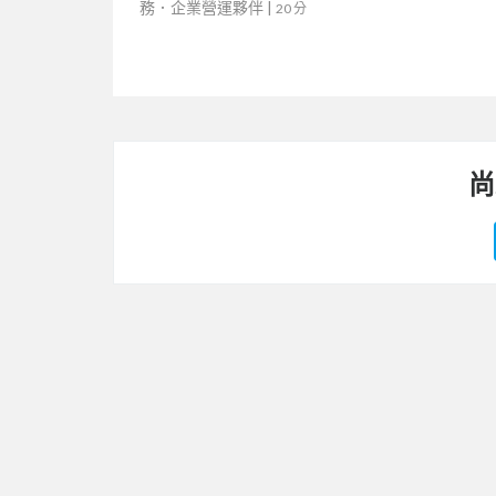
務．企業營運夥伴
|
20 分
尚