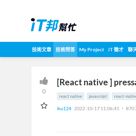
技術文章
技術問答
My Project
iT 徵才
聊
[React native ]
0
react native
javascript
react-nativ
iku124
2022-10-17 11:06:41
‧
870