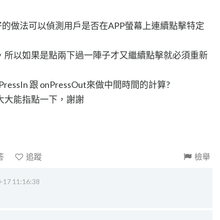
麼比較好的做法可以偵測用戶是否在APP螢幕上連續點擊特定
，所以如果是點兩下過一陣子才又繼續點擊就必須重新
ressIn 跟 onPressOut來做中間時間的計算?
大大能指點一下，謝謝
答
追蹤
檢舉
-17 11:16:38