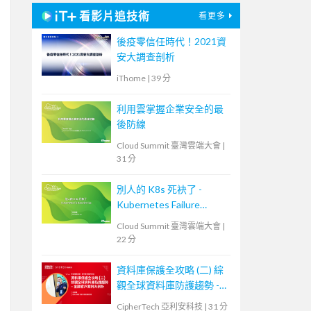
看影片追技術
看更多
後疫零信任時代！2021資
安大調查剖析
iThome
|
39 分
利用雲掌握企業安全的最
後防線
Cloud Summit 臺灣雲端大會
|
31 分
別人的 K8s 死袂了 -
Kubernetes Failure
Stories
Cloud Summit 臺灣雲端大會
|
22 分
資料庫保護全攻略 (二) 綜
觀全球資料庫防護趨勢 -
金融客戶案例大剖析
CipherTech 亞利安科技
|
31 分