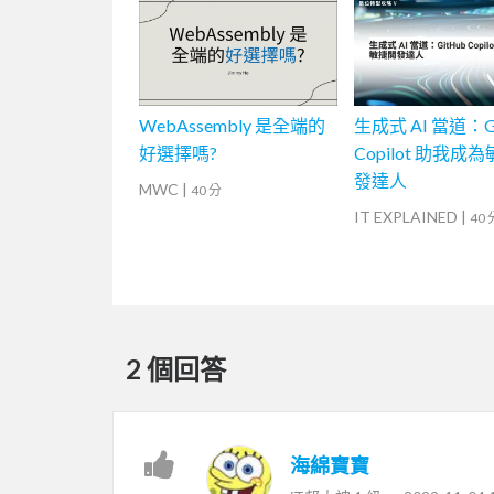
WebAssembly 是全端的
生成式 AI 當道：G
好選擇嗎?
Copilot 助我成
發達人
MWC
|
40 分
IT EXPLAINED
|
40 
2 個回答
海綿寶寶