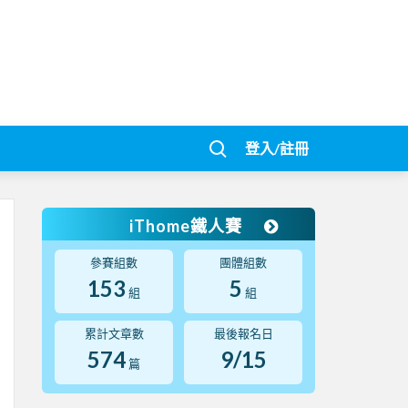
登入/註冊
iThome鐵人賽
參賽組數
團體組數
153
5
組
組
累計文章數
最後報名日
574
9/15
篇