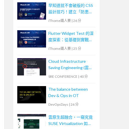
早知道就不會破版的 CSS
設計技巧！建立「防患未
然」的匠人心態
iThome鐵人賽
|
26 分
Flutter Widget Test 的深
度探索：從基礎到實戰經
驗分享
iThome鐵人賽
|
25 分
Cloud Infrastructure
Saving Engineering (雲端
省錢工程)
SRE CONFERENCE
|
40 分
The balance between
Dev & Ops in OT
DevOpsDays
|
26 分
雲原生超融合，一窺究竟
SUSE Virtualization 如何