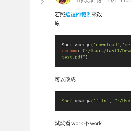
iT邦大神 1 級 ‧
2022-11-04 
2
若照
這裡的範例
來改
原
$pdf->merge(
'download'
,
'me
rename
(
"C:/Users/test1/Dow
test.pdf"
可以改成
$pdf
->merge(
'file'
,
'C:/Use
試試看 work 不 work