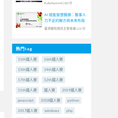
解決傳統應用與現代化雲
KubeSummit
|
80 分
原生鴻溝
AI 賦能智慧醫療：醫事人
力不足的解方與未來布局
臺灣醫院資訊主管會議
|
23 分
熱門tag
15th鐵人賽
16th鐵人賽
13th鐵人賽
14th鐵人賽
17th鐵人賽
12th鐵人賽
11th鐵人賽
鐵人賽
2019鐵人賽
javascript
2018鐵人賽
python
2017鐵人賽
windows
php