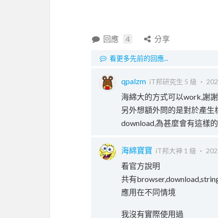
回應
4
分享
看更多先前的回應...
qpalzm
iT邦研究生 5 級 ‧
202
海綿大的方式可以work,謝謝
另外想額外問的是對於產生檔
download,為甚麼會有這樣
海綿寶寶
iT邦大神 1 級 ‧
202
看官方說明
共有browser,download,stri
應用在不同情境
我沒有實際使用過