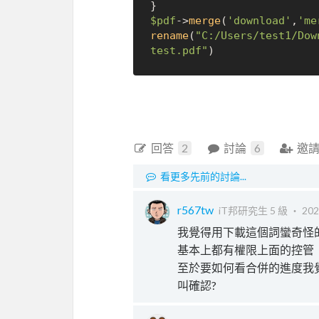
$pdf
->
merge
(
'download'
,
'me
rename
(
"C:/Users/test1/Dow
test.pdf"
回答
2
討論
6
邀
看更多先前的討論...
r567tw
iT邦研究生 5 級 ‧
202
我覺得用下載這個詞蠻奇怪的,
基本上都有權限上面的控管
至於要如何看合併的進度我覺得要
叫確認?