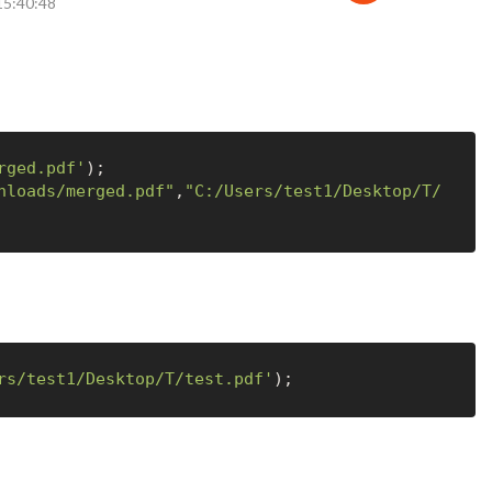
15:40:48
rged.pdf'
nloads/merged.pdf"
,
"C:/Users/test1/Desktop/T/
rs/test1/Desktop/T/test.pdf'