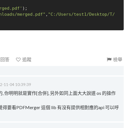
rged.pdf'
nloads/merged.pdf"
,
"C:/Users/test1/Desktop/T/
請回答
追蹤
檢舉
2-11-04 10:39:39
 你明明就是實作[合併], 另外如同上面大大說道 os 的操作
看PDFMerger 這個 lib 有沒有提供相對應的api 可以呼