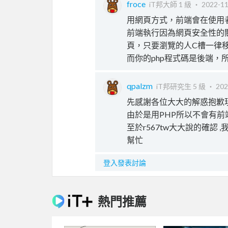
froce
iT邦大師 1 級 ‧
2022-11
用網頁方式，前端會在使用
前端執行因為網頁安全性的
頁，只要瀏覽的人C槽一律
而你的php程式碼是後端
qpalzm
iT邦研究生 5 級 ‧
202
先感謝各位大大的解惑抱歉
由於是用PHP所以不會有前
至於r567tw大大說的確認
幫忙
登入發表討論
熱門推薦