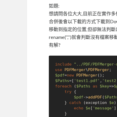
如題:
想請問各位大大,目前正在實作多
合併後會以下載的方式下載到Dow
移動到指定的位置,但卻無法判斷
rename('','')就會判斷沒有
有解?
include
"../PDF/PDFMerger-
use
PDFMerger
\
PDFMerger
$pdf
=
new
PDFMerger
$Paths
=[
'test1.pdf'
,
'test2
foreach
 (
$Paths
as
$key
=>
$
try
 {

$pdf
->
addPDF
(
$Path
    } 
catch
 (exception 
$e
)
echo
$e
[
'message'
];
    }
