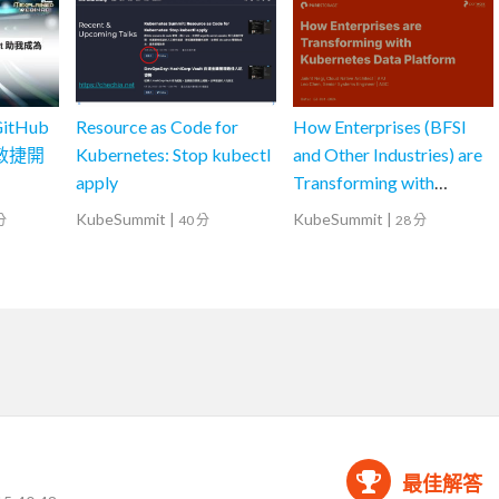
itHub
Resource as Code for
How Enterprises (BFSI
為敏捷開
Kubernetes: Stop kubectl
and Other Industries) are
apply
Transforming with
Kubernetes Data
KubeSummit
|
KubeSummit
|
分
40 分
28 分
Platforms
最佳解答