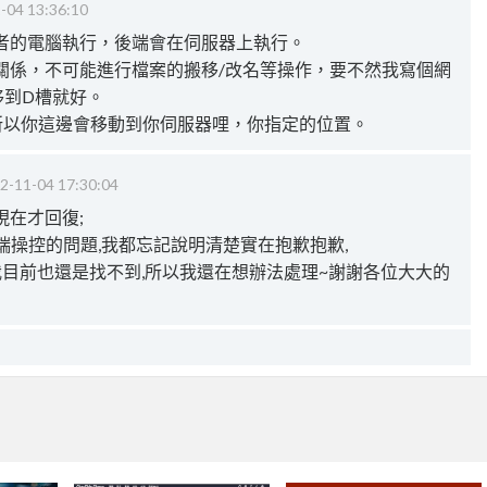
-04 13:36:10
者的電腦執行，後端會在伺服器上執行。
關係，不可能進行檔案的搬移/改名等操作，要不然我寫個網
移到D槽就好。
，所以你這邊會移動到你伺服器哩，你指定的位置。
2-11-04 17:30:04
現在才回復;
端操控的問題,我都忘記說明清楚實在抱歉抱歉,
 ,我目前也還是找不到,所以我還在想辦法處理~謝謝各位大大的