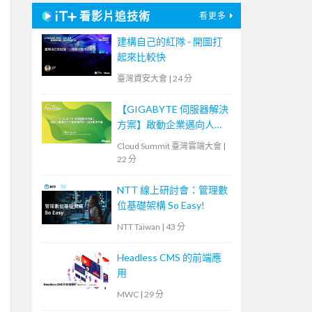
看影片追技術
看更多
建構自己的紅隊 - 開圖打
起來比較快
臺灣資安大會
|
24 分
【GIGABYTE 伺服器解決
方案】啟動企業邁向人工
智慧應用的一站式解決方
Cloud Summit 臺灣雲端大會
|
案
22 分
NTT 線上研討會：管理數
位基礎架構 So Easy!
NTT Taiwan
|
43 分
Headless CMS 的前端應
用
MWC
|
29 分