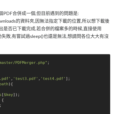
個PDF合併成一個,但目前遇到的問題是:
nloads的資料夾,因無法指定下載的位置,所以想下載後
出是否已下載完成,若合併的檔案多的時候,直接使用
檔案移動失敗,有嘗試過sleep()也還是無法,想請問各位大大有沒
master/PDFMerger.php"
.pdf'
,
'test3.pdf'
,
'test4.pdf'
path
){

s
[
$key
]);

 {


