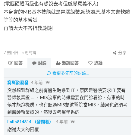
(電腦硬體丙級也有想說去考但感覺意義不大)
本身會的MIS基本技能就是電腦組裝,系統還原,基本文書軟體
等等的基本嘗試
再請大大不吝指教,謝謝
7
則回答
5
則討論
分享
回答
討論
邀請回答
追蹤
看更多先前的討論...
窮嘶發發發
4 年前
突然想到群組之前有醫生跨系到IT，原因是醫院要求IT 要有
醫師執業證 .... ，MIS沒事的時候需要在門診看診，有事的時
候才能跑機房，也有聽過MIS想進醫院當MIS，結果也必須考
到醫師執業證的，然後去考醫學系的
linlin814814
（發問者）
4 年前
謝謝大大的回覆