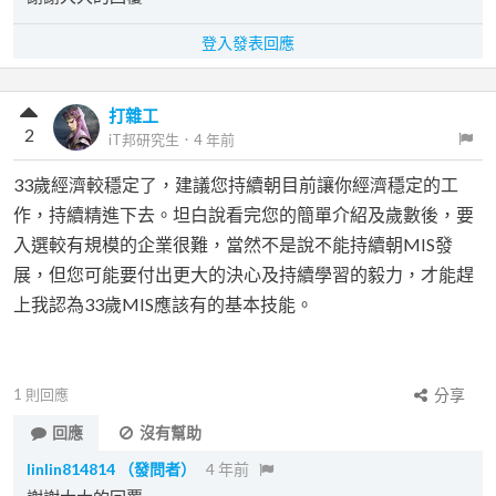
登入發表回應
打雜工
2
iT邦研究生
．
4 年前
33歲經濟較穩定了，建議您持續朝目前讓你經濟穩定的工
作，持續精進下去。坦白說看完您的簡單介紹及歲數後，要
入選較有規模的企業很難，當然不是說不能持續朝MIS發
展，但您可能要付出更大的決心及持續學習的毅力，才能趕
上我認為33歲MIS應該有的基本技能。
1
則回應
分享
回應
沒有幫助
linlin814814
（發問者）
4 年前