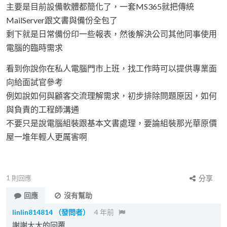
主要是目前設備軟體都簡化了，一套MS365就把傳統
MailServer跟文書與備份全包了
剩下就是日常備份印一些報表，然後解決公司其他同事使用
電腦的臨時需求
看到你說你在私人電腦門市上班，找工作時可以提供專業面
向給面試官參考
例如說如何與顧客交流理解需求，初步排除問題原因，如何
與負責的工程師溝通
不要只是說電腦組裝跟基本文書處理，要論組裝那光華原價
屋一堆年輕人更厲害啊
1
則回應
分享
回應
沒有幫助
linlin814814
（發問者）
4 年前
謝謝大大的回覆