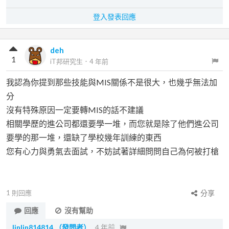
登入發表回應
deh
1
iT邦研究生
．
4 年前
我認為你提到那些技能與MIS關係不是很大，也幾乎無法加
分
沒有特殊原因一定要轉MIS的話不建議
相關學歷的進公司都還要學一堆，而您就是除了他們進公司
要學的那一堆，還缺了學校幾年訓練的東西
您有心力與勇氣去面試，不妨試著詳細問問自己為何被打槍
1
則回應
分享
回應
沒有幫助
linlin814814
（發問者）
4 年前