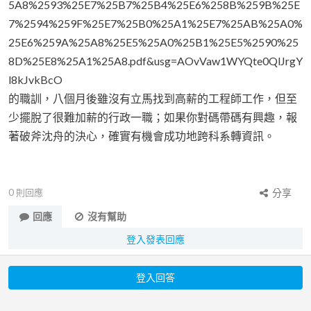
5A8%2593%25E7%25B7%25B4%25E6%258B%259B%25E
7%2594%259F%25E7%25B0%25A1%25E7%25AB%25A0%
25E6%259A%25A8%25E5%25A0%25B1%25E5%2590%25
8D%25E8%25A1%25A8.pdf&usg=AOvVaw1WYQte0QlJrgY
l8kJvkBcO
的職訓，八個月後雖沒有立馬找到高薪的工程師工作，但至
少擺脫了很難加薪的行政一職；如果你對碼帶碼有興趣，報
著破斧沈舟的決心，確實有機會成功地跨科系轉資訊。
0
則回應
分享
回應
沒有幫助
登入發表回應
登入回答