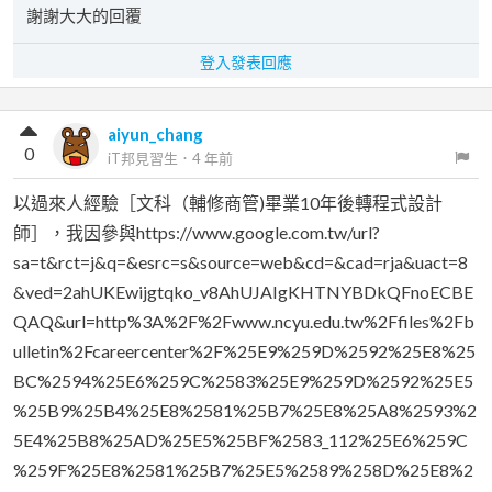
謝謝大大的回覆
登入發表回應
aiyun_chang
0
iT邦見習生
．
4 年前
以過來人經驗［文科（輔修商管)畢業10年後轉程式設計
師］，我因參與https://www.google.com.tw/url?
sa=t&rct=j&q=&esrc=s&source=web&cd=&cad=rja&uact=8
&ved=2ahUKEwijgtqko_v8AhUJAIgKHTNYBDkQFnoECBE
QAQ&url=http%3A%2F%2Fwww.ncyu.edu.tw%2Ffiles%2Fb
ulletin%2Fcareercenter%2F%25E9%259D%2592%25E8%25
BC%2594%25E6%259C%2583%25E9%259D%2592%25E5
%25B9%25B4%25E8%2581%25B7%25E8%25A8%2593%2
5E4%25B8%25AD%25E5%25BF%2583_112%25E6%259C
%259F%25E8%2581%25B7%25E5%2589%258D%25E8%2