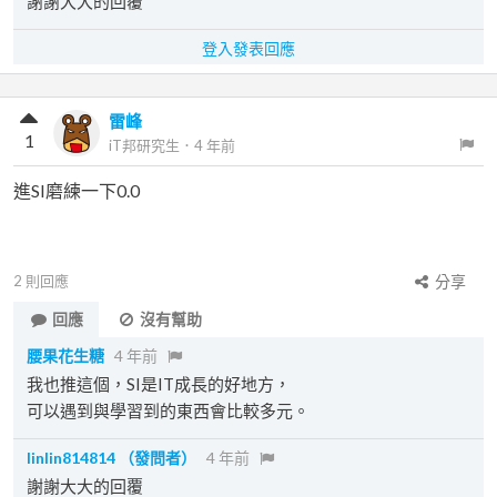
謝謝大大的回覆
登入發表回應
雷峰
1
iT邦研究生
．
4 年前
進SI磨練一下0.0
2
則回應
分享
回應
沒有幫助
腰果花生糖
4 年前
我也推這個，SI是IT成長的好地方，
可以遇到與學習到的東西會比較多元。
linlin814814
（發問者）
4 年前
謝謝大大的回覆