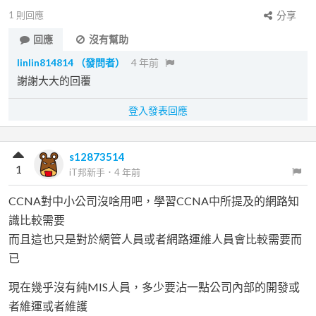
1
則回應
分享
回應
沒有幫助
linlin814814
（發問者）
4 年前
謝謝大大的回覆
登入發表回應
s12873514
1
iT邦新手
．
4 年前
CCNA對中小公司沒啥用吧，學習CCNA中所提及的網路知
識比較需要
而且這也只是對於網管人員或者網路運維人員會比較需要而
已
現在幾乎沒有純MIS人員，多少要沾一點公司內部的開發或
者維運或者維護