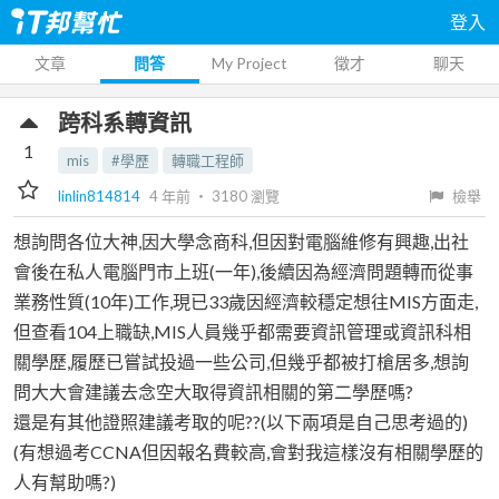
登入
文章
問答
My Project
徵才
聊天
跨科系轉資訊
1
mis
#學歷
轉職工程師
linlin814814
4 年前
‧
3180
瀏覽
檢舉
想詢問各位大神,因大學念商科,但因對電腦維修有興趣,出社
會後在私人電腦門市上班(一年),後續因為經濟問題轉而從事
業務性質(10年)工作,現已33歲因經濟較穩定想往MIS方面走,
但查看104上職缺,MIS人員幾乎都需要資訊管理或資訊科相
關學歷,履歷已嘗試投過一些公司,但幾乎都被打槍居多,想詢
問大大會建議去念空大取得資訊相關的第二學歷嗎?
還是有其他證照建議考取的呢??(以下兩項是自己思考過的)
(有想過考CCNA但因報名費較高,會對我這樣沒有相關學歷的
人有幫助嗎?)