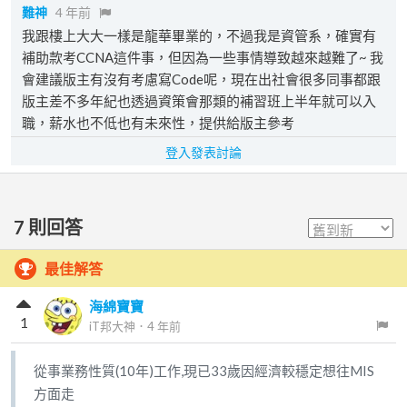
難神
4 年前
我跟樓上大大一樣是龍華畢業的，不過我是資管系，確實有
補助款考CCNA這件事，但因為一些事情導致越來越難了~ 我
會建議版主有沒有考慮寫Code呢，現在出社會很多同事都跟
版主差不多年紀也透過資策會那類的補習班上半年就可以入
職，薪水也不低也有未來性，提供給版主參考
登入發表討論
7
則回答
最佳解答
海綿寶寶
1
iT邦大神
．
4 年前
從事業務性質(10年)工作,現已33歲因經濟較穩定想往MIS
方面走